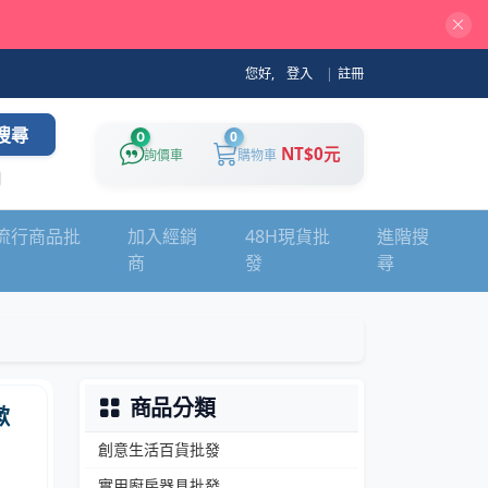
您好,
登入
|
註冊
搜尋
0
0
NT$0元
詢價車
購物車
流行商品批
加入經銷
48H現貨批
進階搜
商
發
尋
商品分類
漱
創意生活百貨批發
實用廚房器具批發