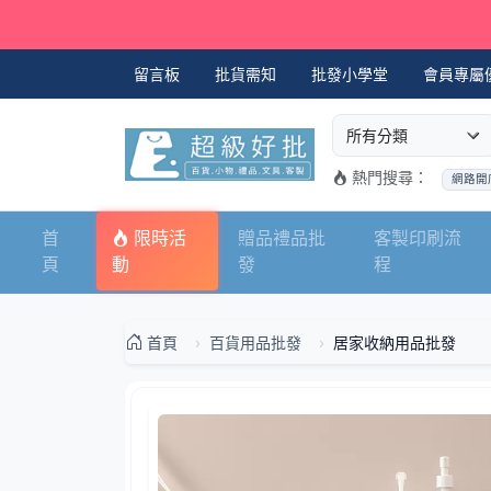
留言板
批貨需知
批發小學堂
會員專屬
選擇商品分類
搜尋商品關鍵字
熱門搜尋：
網路開
首
限時活
贈品禮品批
客製印刷流
頁
動
發
程
首頁
百貨用品批發
居家收納用品批發