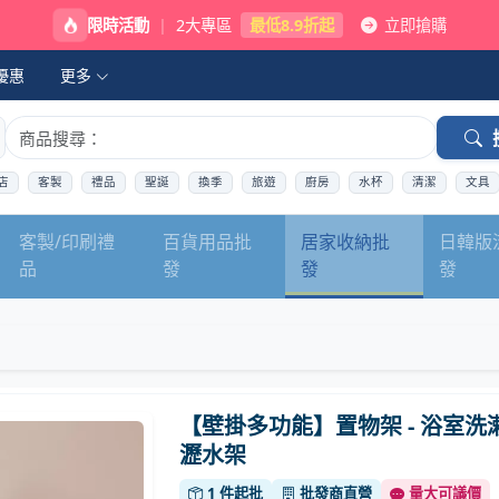
限時活動
|
2大專區
最低8.9折起
立即搶購
優惠
更多
店
客製
禮品
聖誕
換季
旅遊
廚房
水杯
清潔
文具
客製/印刷禮
百貨用品批
居家收納批
日韓版
品
發
發
發
【壁掛多功能】置物架 - 浴室洗
瀝水架
1 件起批
批發商直營
量大可議價