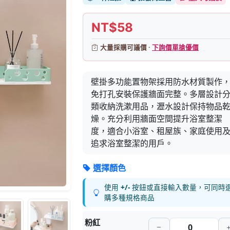
NT$58
大量採購可議價 ·
下詢價單搶優價
壁掛多功能置物架採用防水材質製作
免打孔安裝保護牆面完整。多層設計
類收納洗漱用品，瀝水設計保持物品
燥。充分利用牆面空間提升浴室整潔
度，適合小浴室、租屋族、家庭使用
追求浴室整潔的用戶。
選擇顏色
使用
+/-
按鈕或直接輸入數量，可同時
購多種規格商品
粉紅