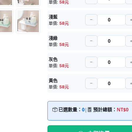
單價:
58元
淺藍
單價:
58元
淺綠
單價:
58元
灰色
單價:
58元
黃色
單價:
58元
已選數量：
0
|
預計總額：
NT$0