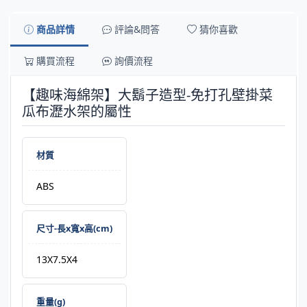
商品詳情
評論&問答
猜你喜歡
購買流程
詢價流程
【趣味海綿架】大鬍子造型-免打孔壁掛菜
瓜布瀝水架的屬性
材質
ABS
尺寸-長x寬x高(cm)
13X7.5X4
重量(g)