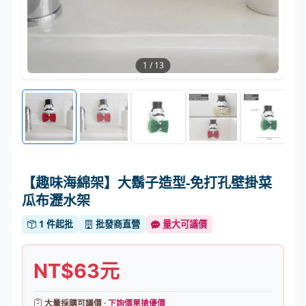
1
/
13
【趣味海綿架】大鬍子造型-免打孔壁掛菜
瓜布瀝水架
1 件起批
批發商直營
量大可議價
NT$63元
大量採購可議價 ·
下詢價單搶優價