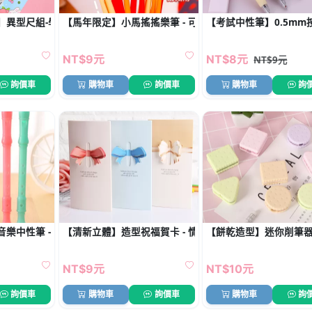
】異型尺組-學生繪圖文具
【馬年限定】小馬搖搖樂筆 - 可愛學生中性筆禮品
【考試中性筆】0.5mm
NT$9元
NT$8元
NT$9元
詢價車
購物車
詢價車
購物車
詢
樂中性筆 - 0.5mm創意原子筆
【清新立體】造型祝福賀卡 - 情人節小卡片
【餅乾造型】迷你削筆器
NT$9元
NT$10元
詢價車
購物車
詢價車
購物車
詢