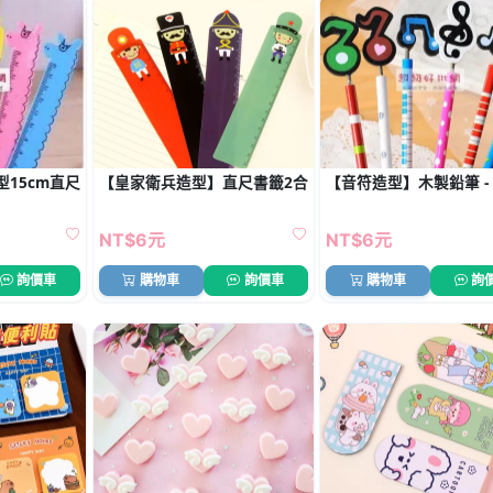
15cm直尺 - 學生測量文具
【皇家衛兵造型】直尺書籤2合1 - 英倫風文具
【音符造型】木製鉛筆 -
NT$6元
NT$6元
詢價車
購物車
詢價車
購物車
詢