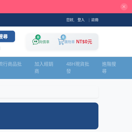
您好,
登入
|
註冊
搜尋
0
0
NT$0元
詢價車
購物車
流行商品批
加入經銷
48H現貨批
進階搜
商
發
尋