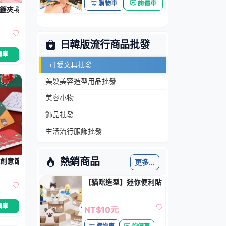
購物車
詢價車
籤夾-磁鐵學生文具
日韓版流行商品批發
價車
可愛文具批發
美髮美容造型用品批發
美容小物
飾品批發
生活流行服飾批發
熱銷商品
 創意節慶祝福卡
更多...
【貓咪造型】迷你便利貼 - N次貼便條紙
價車
NT$10元