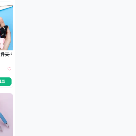
件夾-考券票據邊角夾
價車