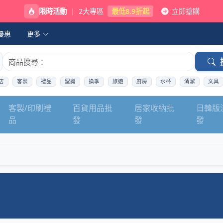
限時活動
|
2大專區
最低8.9折起
立即搶購
優惠
更多
店
客製
禮品
聖誕
換季
旅遊
廚房
水杯
清潔
文具
客製/印刷禮
百貨用品批
居家收納批
日韓版
品
發
發
發