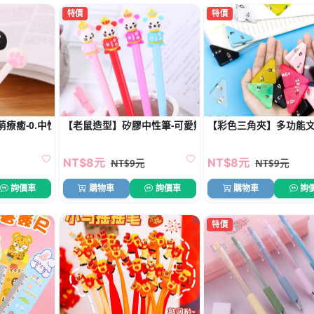
特價
特價
療癒-0.中性筆
【老鼠造型】矽膠中性筆-可愛辦公文具
【彩色三角夾】多功能文
NT$8元
NT$8元
NT$9元
NT$9元
詢價車
購物車
詢價車
購物車
詢
特價