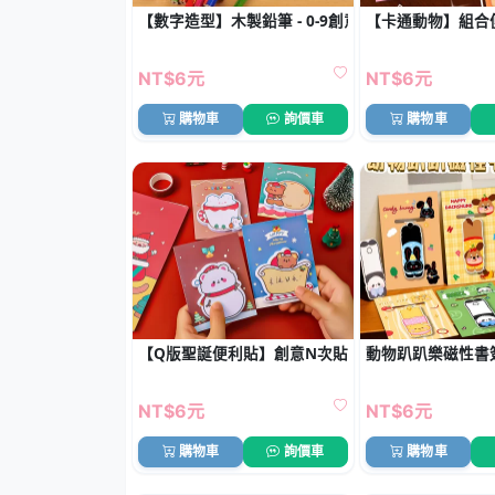
【數字造型】木製鉛筆 - 0-9創意學習文具
【卡通動物】組合便
NT$6元
NT$6元
購物車
詢價車
購物車
【Q版聖誕便利貼】創意N次貼-聖誕氛圍造型
動物趴趴樂磁性書
NT$6元
NT$6元
購物車
詢價車
購物車