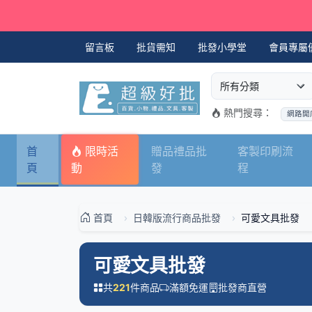
留言板
批貨需知
批發小學堂
會員專屬
選擇商品分類
搜尋商品關鍵字
熱門搜尋：
網路開
首
限時活
贈品禮品批
客製印刷流
頁
動
發
程
首頁
日韓版流行商品批發
可愛文具批發
可愛文具批發
共
件商品
滿額免運
批發商直營
221