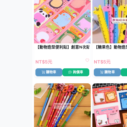
【動物造型便利貼】創意N次貼-青蛙熊貓記事貼
【糖果色】動物造型
NT$5元
NT$5元
購物車
詢價車
購物車