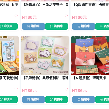
利貼 - N次貼便簽備忘錄
【粉嫩愛心】日系甜美夾子 - 學生文件裝飾
【Q版磁性書籤】卡通書
NT$6元
NT$6元
詢價車
購物車
詢價車
購物車
詢
簽 可愛動物書簽 創意文具
【趴睡動物】異形便利貼 - 萌系N次貼留言備忘錄
【立體摺疊】聖誕賀卡 -
NT$6元
NT$6元
詢價車
購物車
詢價車
購物車
詢