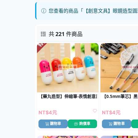
您查看的商品「【創意文具】眼鏡造型圓
共
221
件商品
【藥丸造型】伸縮筆-表情創意原子筆
【0.5mm筆芯】黑
NT$4元
NT$4元
購物車
詢價車
購物車