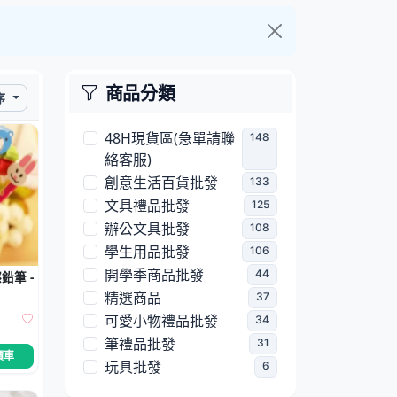
。
商品分類
序
48H現貨區(急單請聯
148
絡客服)
創意生活百貨批發
133
文具禮品批發
125
辦公文具批發
108
學生用品批發
106
開學季商品批發
44
鉛筆 - 創意學生獎品兒童禮物
精選商品
37
可愛小物禮品批發
34
筆禮品批發
31
價車
玩具批發
6