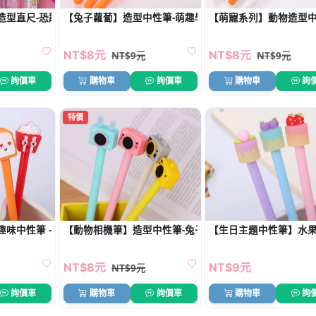
造型直尺-恐龍太空人學生文具
【兔子蘿蔔】造型中性筆-萌趣學生文具
【萌寵系列】動物造型中
NT$8元
NT$8元
NT$9元
NT$9元
詢價車
購物車
詢價車
購物車
詢
特價
味中性筆 - 可愛矽膠頭原子筆
【動物相機筆】造型中性筆-兔子無尾熊原子筆
【生日主題中性筆】水果
NT$8元
NT$9元
NT$9元
詢價車
購物車
詢價車
購物車
詢