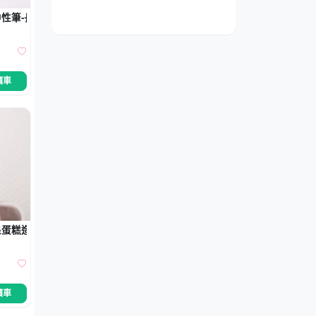
性筆-長頸鹿獅子小牛
價車
蛋糕造型-生日快樂原子筆
價車