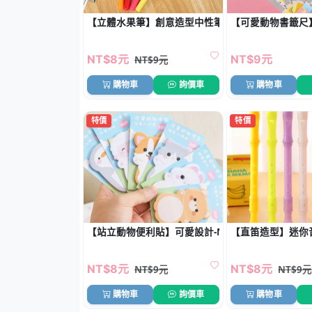
【立體水果筆】創意造型中性筆-矽膠頭原子筆
【可愛動物書籤尺
NT$8元
NT$9元
NT$9元
購物車
詢價車
購物車
特價
特價
【站立動物便利貼】可愛設計-N次貼手帳標籤
【直笛造型】迷你音
NT$8元
NT$8元
NT$9元
NT$9元
購物車
詢價車
購物車