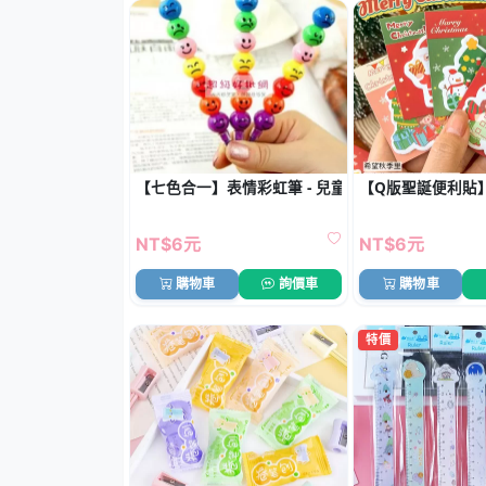
【七色合一】表情彩虹筆 - 兒童創意塗鴉筆
【Q版聖誕便利貼
NT$6元
NT$6元
購物車
詢價車
購物車
特價