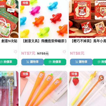
特價
】創意N次貼-雪人聖誕老人
【創意文具】飛機造型伸縮原子筆 - 趣味航空主題圓珠筆
【輕巧不掉頁】馬年小馬
NT$7元
NT$8元
NT$8元
詢價車
購物車
詢價車
購物車
詢
特價
特價