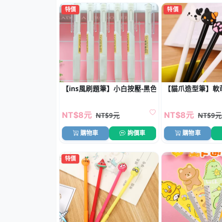
特價
特價
【ins風刷題筆】小白按壓-黑色中性原子筆
【貓爪造型筆】軟萌
NT$8元
NT$8元
NT$9元
NT$9元
購物車
詢價車
購物車
特價