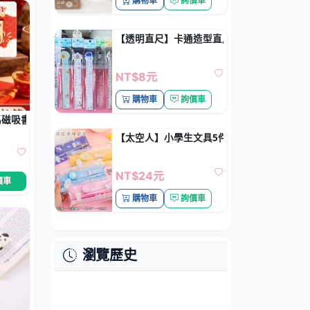
購物車
詢價車
【透明直尺】卡通造型直尺-恐龍太空人學生
NT$8元
購物車
詢價車
磁吸書籤－創意閱讀書夾 新年小禮物
【太空人】小學生文具5件組 - 可愛卡通學習
NT$24元
價車
購物車
詢價車
瀏覽歷史