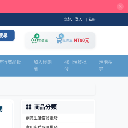
您好,
登入
|
註冊
搜尋
0
0
NT$0元
詢價車
購物車
流行商品批
加入經銷
48H現貨批
進階搜
商
發
尋
商品分類
閉
創意生活百貨批發
實用廚房器具批發