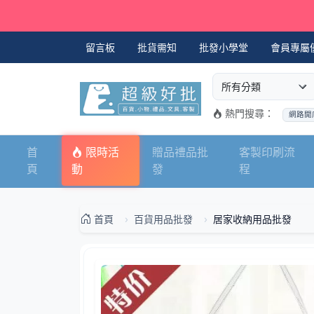
留言板
批貨需知
批發小學堂
會員專屬
選擇商品分類
搜尋商品關鍵字
熱門搜尋：
網路開
首
限時活
贈品禮品批
客製印刷流
頁
動
發
程
首頁
百貨用品批發
居家收納用品批發