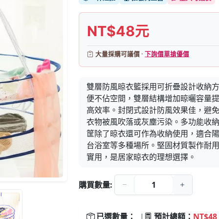
NT$48元
大量採購可議價 ·
下詢價單搶優價
雙層防風晾衣籃採用可折疊設計收納
便不佔空間，雙層結構增加晾曬容量
高效率。封閉式設計防風效果佳，避
衣物被風吹落或灰塵污染。多功能收
筐除了晾衣還可作為收納使用，適合
台浴室等多種場所。堅固材質製作耐
實用，是居家晾衣的理想選擇。
購買數量:
已選數量：
|
預計總額：
NT$48