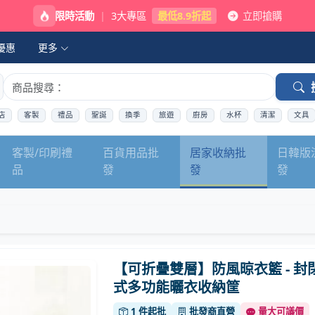
限時活動
|
3大專區
最低8.9折起
立即搶購
優惠
更多
店
客製
禮品
聖誕
換季
旅遊
廚房
水杯
清潔
文具
客製/印刷禮
百貨用品批
居家收納批
日韓版
品
發
發
發
【可折疊雙層】防風晾衣籃 - 封
式多功能曬衣收納筐
1 件起批
批發商直營
量大可議價