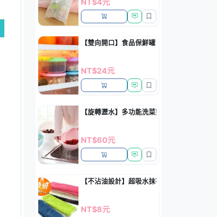
NT$4元
【雙向開口】食品保鮮罐 - 密封雜糧收納盒
NT$24元
【旋轉瀝水】多功能洗菜籃 - 三合一淘洗器
NT$60元
【不沾油設計】超吸水抹布 - 廚房清潔神器
NT$8元