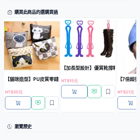
購買此商品的還購買過
【加長型設計】優質靴撐鞋撐 - 長筒
【貓咪造型】PU皮質零錢包 - 多功能鑰匙小包
【7倍超強
NT$15元
NT$30元
NT$21元
瀏覽歷史