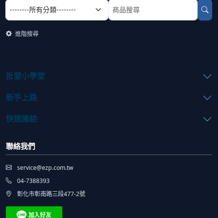
選擇商品分類
搜尋商品關鍵字
進階搜尋
批發小學堂
新手上路
快速連結
聯絡我們
service@ezp.com.tw
04-7388393
彰化市彰南路三段477-2號