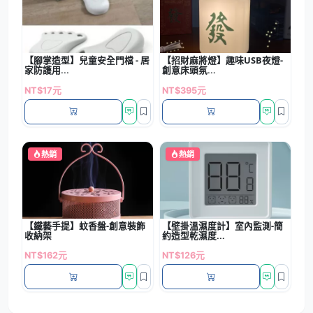
【腳掌造型】兒童安全門檔 - 居
【招財麻將燈】趣味USB夜燈-
家防護用...
創意床頭氛...
NT$17元
NT$395元
熱銷
熱銷
【鐵藝手提】蚊香盤-創意裝飾
【壁掛溫濕度計】室內監測-簡
收納架
約造型乾濕度...
NT$162元
NT$126元