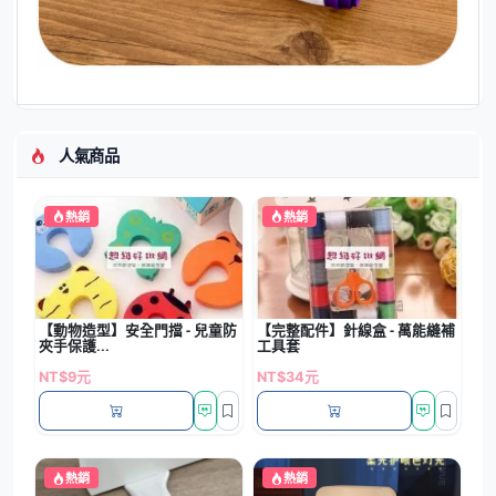
人氣商品
熱銷
熱銷
【動物造型】安全門擋 - 兒童防
【完整配件】針線盒 - 萬能縫補
夾手保護...
工具套
NT$9元
NT$34元
熱銷
熱銷