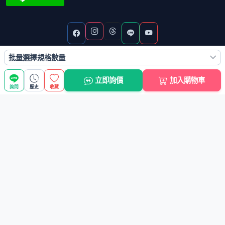
批量選擇規格數量
接受付款方式
立即詢價
加入購物車
詢問
歷史
收藏
ATM轉帳
信用卡
7-11代碼繳費
全家代碼繳費
公家機關可先出貨後付款
電子發票
新竹物流
© 2015-2025 超級好批批發商城 版權所有