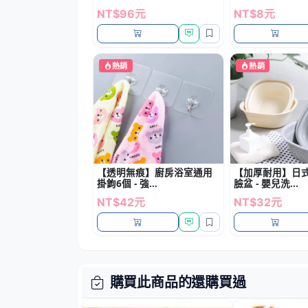
NT$96元
NT$8元
熱銷
熱銷
【透明無痕】廚房浴室通用
【加厚耐用】日
掛鉤6個 - 強...
臉盆 - 嬰兒洗...
NT$42元
NT$32元
購買此商品的還購買過