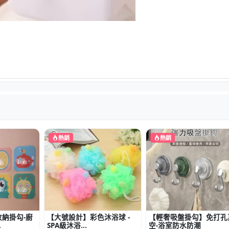
熱銷
熱銷
納掛勾-廚
【大號設計】彩色沐浴球 -
【輕奢吸盤掛勾】免打孔
.
SPA級沐浴...
空-浴室防水防潮