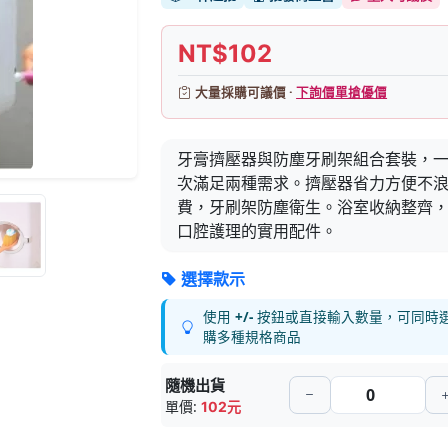
NT$102
大量採購可議價 ·
下詢價單搶優價
牙膏擠壓器與防塵牙刷架組合套裝，
次滿足兩種需求。擠壓器省力方便不
費，牙刷架防塵衛生。浴室收納整齊
口腔護理的實用配件。
選擇款示
使用
+/-
按鈕或直接輸入數量，可同時
購多種規格商品
隨機出貨
單價:
102元