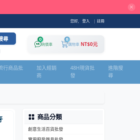
您好,
登入
|
註冊
搜尋
0
0
NT$0元
詢價車
購物車
流行商品批
加入經銷
48H現貨批
進階搜
商
發
尋
商品分類
牙
創意生活百貨批發
實用廚房器具批發