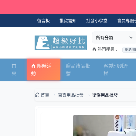
留言板
批貨需知
批發小學堂
會員專屬
選擇商品分類
搜尋商品關鍵字
熱門搜尋：
網路開
首
限時活
贈品禮品批
客製印刷流
頁
動
發
程
首頁
百貨用品批發
衛浴用品批發