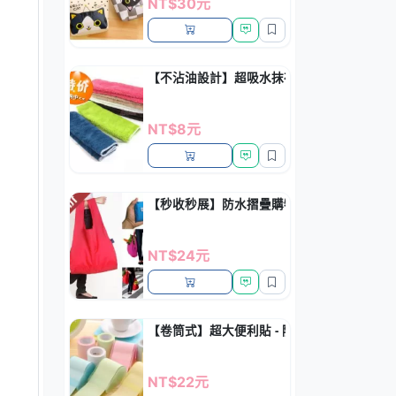
NT$30元
【不沾油設計】超吸水抹布 - 廚房清潔神器
NT$8元
【秒收秒展】防水摺疊購物袋 - 環保大容量
NT$24元
【卷筒式】超大便利貼 - 隨意撕取留言神器
NT$22元