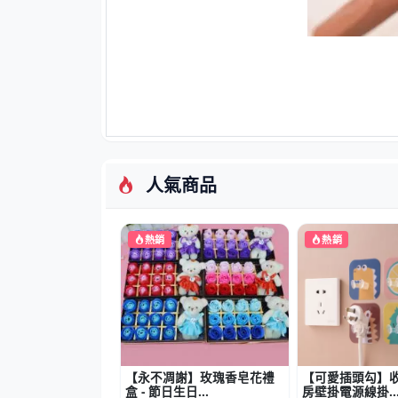
人氣商品
熱銷
熱銷
【永不凋謝】玫瑰香皂花禮
【可愛插頭勾】收
盒 - 節日生日...
房壁掛電源線掛..