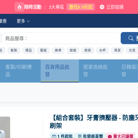
限時活動
|
3大專區
最低8.9折起
立即搶購
優惠
更多
店
客製
禮品
聖誕
換季
旅遊
廚房
水杯
清潔
文具
客製/印刷禮
百貨用品批
居家收納批
日韓版
品
發
發
發
【組合套裝】牙膏擠壓器 - 防塵
刷架
1 件起批
批發商直營
量大可議價