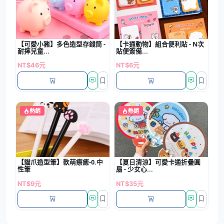
【可愛小豬】多色造型存錢筒 -
【卡通動物】組合便利貼 - N次
耐摔兒童...
貼便簽備...
NT$46元
NT$6元
熱銷
熱銷
【貓爪造型筆】軟萌療癒-0.中
【夏日清涼】可愛卡通折疊圓
性筆
扇 - 少女心...
NT$9元
NT$35元