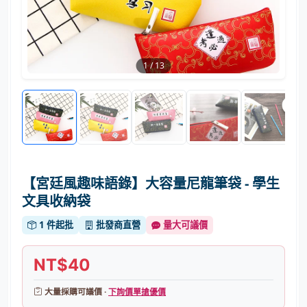
1
/
13
【宮廷風趣味語錄】大容量尼龍筆袋 - 學生
文具收納袋
1 件起批
批發商直營
量大可議價
NT$40
大量採購可議價 ·
下詢價單搶優價