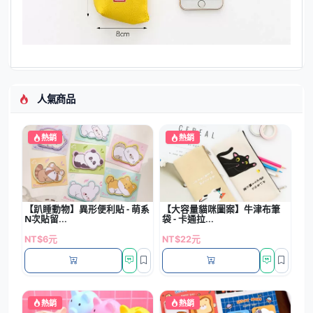
人氣商品
熱銷
熱銷
【趴睡動物】異形便利貼 - 萌系
【大容量貓咪圖案】牛津布筆
N次貼留...
袋 - 卡通拉...
NT$6元
NT$22元
熱銷
熱銷