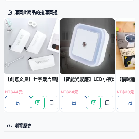
購買此商品的還購買過
【創意文具】七字箴言果膠筆袋 - 搞笑船型三角收納盒
【智能光感應】LED小夜燈 - 自動節
【貓咪造型
NT$44元
NT$24元
NT$30元
瀏覽歷史