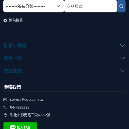
選擇商品分類
搜尋商品關鍵字
進階搜尋
批發小學堂
新手上路
快速連結
聯絡我們
service@ezp.com.tw
04-7388393
彰化市彰南路三段477-2號