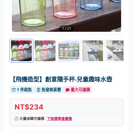
1
/
21
【飛機造型】創意隨手杯-兒童趣味水壺
1 件起批
批發商直營
量大可議價
NT$234
大量採購可議價 ·
下詢價單搶優價