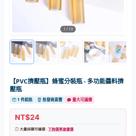
1
/
13
【PVC擠壓瓶】蜂蜜分裝瓶 - 多功能醬料擠
壓瓶
1 件起批
批發商直營
量大可議價
NT$24
大量採購可議價 ·
下詢價單搶優價