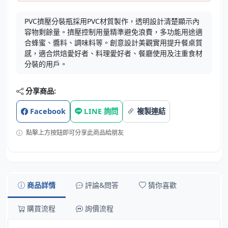
PVC擠壓分裝瓶採用PVC材質製作，透明設計清楚顯示內
容物剩餘量。擠壓控制用量精準避免浪費，多功能用途適
合蜂蜜、醬料、調味料等。創意設計美觀實用提升餐桌質
感，適合烘焙愛好者、料理愛好者、餐廳使用及注重食材
分裝的用戶。
分享商品:
Facebook
LINE 詢問
複製連結
點擊上方按鈕即可分享此商品給朋友
商品詳情
評論&問答
猜你喜歡
購買流程
詢價流程