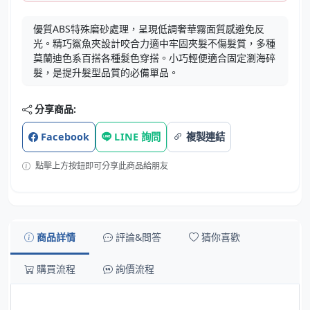
優質ABS特殊磨砂處理，呈現低調奢華霧面質感避免反
光。精巧鯊魚夾設計咬合力適中牢固夾髮不傷髮質，多種
莫蘭迪色系百搭各種髮色穿搭。小巧輕便適合固定瀏海碎
髮，是提升髮型品質的必備單品。
分享商品:
Facebook
LINE 詢問
複製連結
點擊上方按鈕即可分享此商品給朋友
商品詳情
評論&問答
猜你喜歡
購買流程
詢價流程