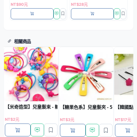
NT$90元
NT$28元
相關商品
【米奇造型】兒童髮束 - 糖果色彈力髮圈
【糖果色系】兒童髮夾 - 5cm素色BB
【韓國點點
NT$2元
NT$3元
NT$17元