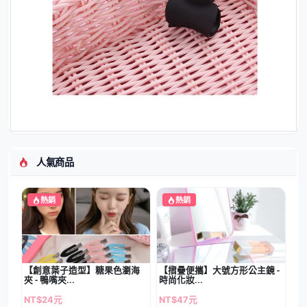
人氣商品
熱銷
熱銷
【創意葉子造型】糖果色瀏海
【摺疊便攜】大號方形公主鏡 -
夾 - 鴨嘴夾...
時尚化妝...
NT$24元
NT$47元