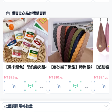
購買此商品的還購買過
【馬卡龍色】簡約髮夾組-甜美日常配飾
【磨砂辮子造型】時尚髮箍 - 簡約百
【超強吸
NT$23元
NT$10元
NT$24元
瀏覽歷史
批量選擇規格數量