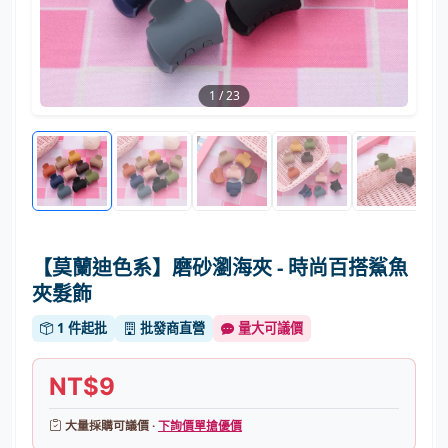
1
/
23
【莫蘭迪色系】磨砂瀏海夾 - 時尚百搭鯊魚
夾髮飾
1 件起批
批發商直營
量大可議價
NT$9
大量採購可議價 ·
下詢價單搶優價