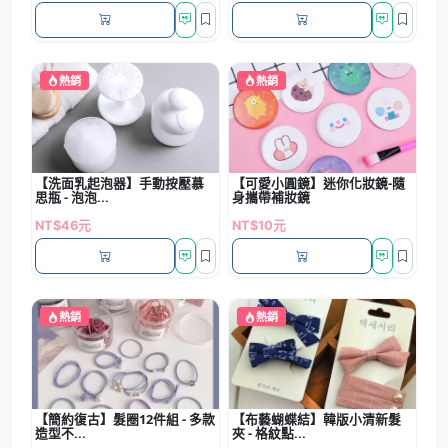
熱銷
熱銷
【洗面乳起泡器】手動按壓慕
【可愛小圓鏡】迷你化妝鏡-隨
思瓶 - 泡泡...
身攜帶補妝鏡
NT$46元
NT$10元
熱銷
熱銷
【簡約復古】髮圈12件組 - 多款
【布藝蝴蝶結】韓版小清新髮
造型不...
夾 - 格紋點...