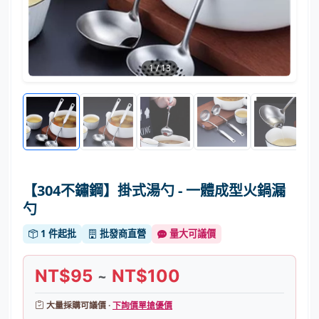
1
/
13
【304不鏽鋼】掛式湯勺 - 一體成型火鍋漏
勺
1 件起批
批發商直營
量大可議價
NT$95
NT$100
~
大量採購可議價 ·
下詢價單搶優價