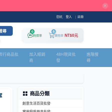
您好,
登入
|
註冊
搜尋
0
0
NT$0元
詢價車
購物車
流行商品批
加入經銷
48H現貨批
進階搜
商
發
尋
商品分類
潔
創意生活百貨批發
實用廚房器具批發