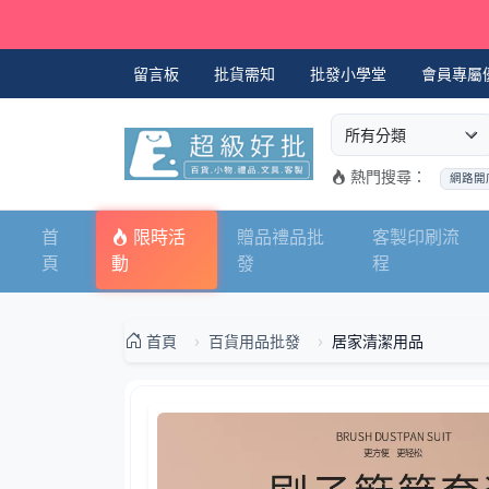
留言板
批貨需知
批發小學堂
會員專屬
選擇商品分類
搜尋商品關鍵字
熱門搜尋：
網路開
首
限時活
贈品禮品批
客製印刷流
頁
動
發
程
首頁
百貨用品批發
居家清潔用品