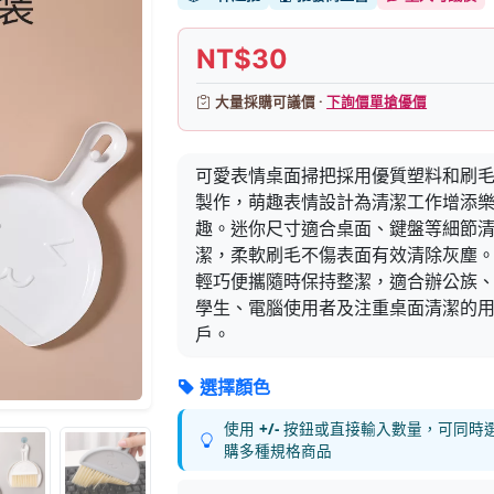
NT$30
大量採購可議價 ·
下詢價單搶優價
可愛表情桌面掃把採用優質塑料和刷
製作，萌趣表情設計為清潔工作增添
趣。迷你尺寸適合桌面、鍵盤等細節
潔，柔軟刷毛不傷表面有效清除灰塵
輕巧便攜隨時保持整潔，適合辦公族
學生、電腦使用者及注重桌面清潔的
戶。
選擇顏色
使用
+/-
按鈕或直接輸入數量，可同時
購多種規格商品