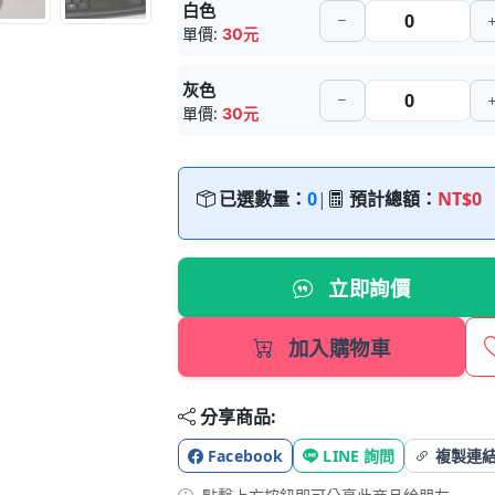
白色
單價:
30元
灰色
單價:
30元
已選數量：
0
|
預計總額：
NT$0
立即詢價
加入購物車
分享商品:
Facebook
LINE 詢問
複製連