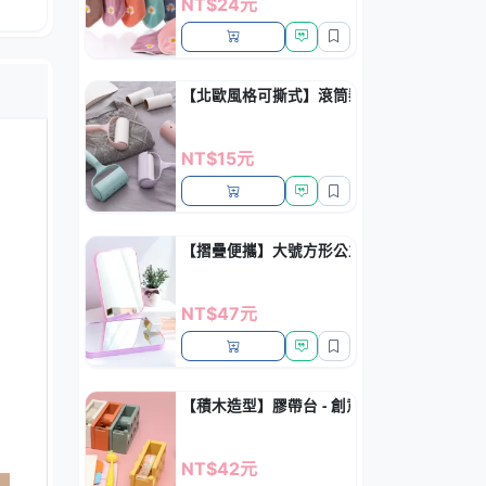
NT$24元
【北歐風格可撕式】滾筒黏毛器 - 寵物毛髮
NT$15元
【摺疊便攜】大號方形公主鏡 - 時尚化妝鏡
NT$47元
【積木造型】膠帶台 - 創意透明膠帶切割器
NT$42元