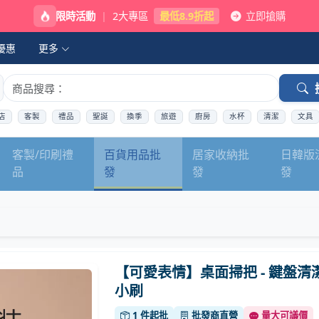
限時活動
|
2大專區
最低8.9折起
立即搶購
優惠
更多
店
客製
禮品
聖誕
換季
旅遊
廚房
水杯
清潔
文具
客製/印刷禮
百貨用品批
居家收納批
日韓版
品
發
發
發
【可愛表情】桌面掃把 - 鍵盤清
小刷
1 件起批
批發商直營
量大可議價