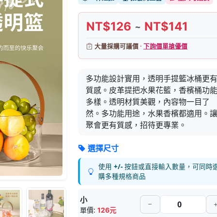
NT$126
NT$141
~
大量採購可議價 ·
下詢價單搶優價
多功能設計實用，透明手提籃冰桶更
質感。皮革提把水果花籃，香檳桶功
多樣。透明材質美觀，內容物一目了
然。多功能用途，水果香檳都適用。
聚會更有質感，招待更專業。
選擇尺寸
使用
+/-
按鈕或直接輸入數量，可同時
購多種規格商品
小
單價:
126元