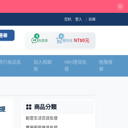
您好,
登入
|
註冊
搜尋
0
0
NT$0元
詢價車
購物車
流行商品批
加入經銷
48H現貨批
進階搜
商
發
尋
商品分類
提
創意生活百貨批發
實用廚房器具批發