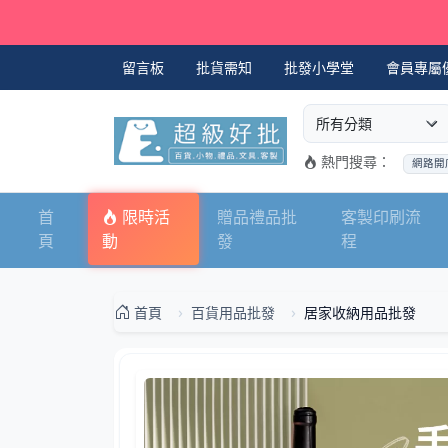
留言板
批貨需知
批發小學堂
會員專屬
選擇商品分類
搜尋商品關鍵字
熱門搜尋：
網路開
首
限時活
贈品禮品批
客製印刷流
頁
動
發
程
首頁
百貨用品批發
居家收納用品批發