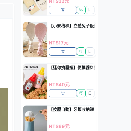
NT$22元
【小麥秸稈】立體兔子飯匙-環保廚房餐具
NT$17元
【迷你擠壓瓶】便攜醬料瓶-沙拉番茄辣椒醬
NT$40元
【按壓自動】牙籤收納罐 - 創意居家必備
NT$69元