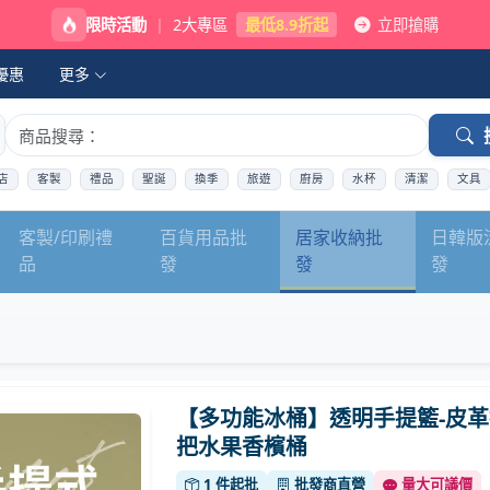
限時活動
|
2大專區
最低8.9折起
立即搶購
優惠
更多
店
客製
禮品
聖誕
換季
旅遊
廚房
水杯
清潔
文具
客製/印刷禮
百貨用品批
居家收納批
日韓版
品
發
發
發
【多功能冰桶】透明手提籃-皮革
把水果香檳桶
1 件起批
批發商直營
量大可議價