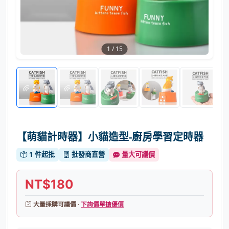
1
/
15
【萌貓計時器】小貓造型-廚房學習定時器
1 件起批
批發商直營
量大可議價
NT$180
大量採購可議價 ·
下詢價單搶優價