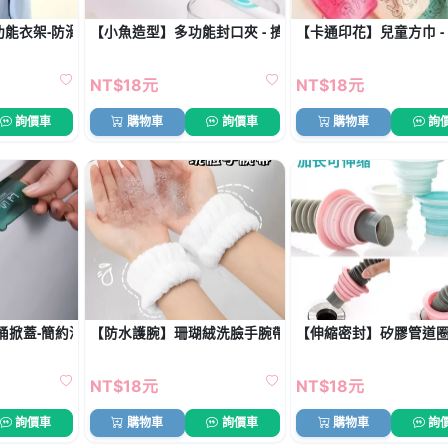
功能衣架-防滑掛架
【小魚造型】多功能封口夾 - 擠牙膏去皮器
【卡通印花】兒童方巾 -
NT$18元
NT$18元
詢價車
購物車
詢價車
購物車
詢
桶掀蓋-簡約浴室必備把手
【防水護腕】珊瑚絨洗臉手腕帶2入 - 袖口防濕擦汗神器
【伸縮密封】矽膠管道圈 
NT$18元
NT$18元
詢價車
購物車
詢價車
購物車
詢