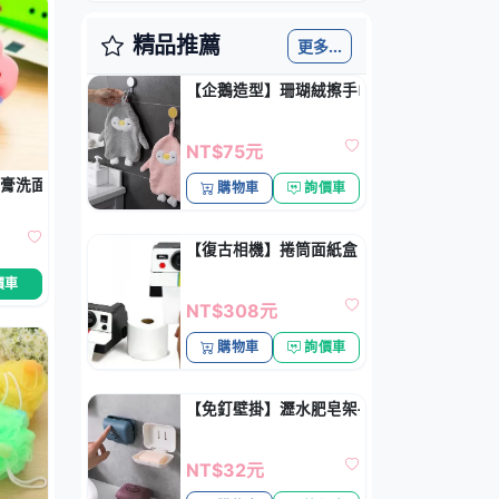
精品推薦
更多...
【企鵝造型】珊瑚絨擦手巾-超吸水速乾
NT$75元
牙膏洗面乳節約神器
購物車
詢價車
【復古相機】捲筒面紙盒 - 廁所衛生紙收納盒
價車
NT$308元
購物車
詢價車
【免釘壁掛】瀝水肥皂架-無痕貼香皂盒
NT$32元