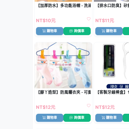
【加厚防水】多功能浴帽 - 洗澡化妝防油煙鬆緊設計
【排水口防臭】矽膠
NT$10元
NT$11元
購物車
詢價車
購物車
【腳丫造型】防風曬衣夾 - 可愛裝
【客製牙線棒盒】
NT$12元
NT$12元
購物車
詢價車
購物車