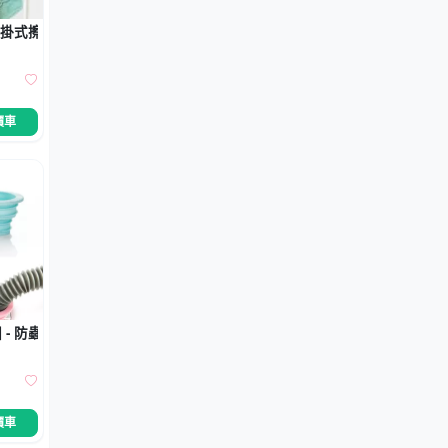
 掛式擦手毛巾
價車
- 防蟲防臭神器
價車