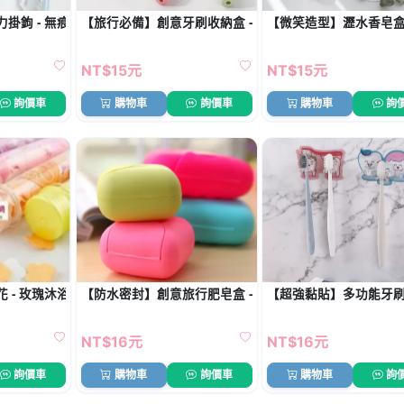
鉤 - 無痕黏貼 (2個)
【旅行必備】創意牙刷收納盒 - 出差旅行便攜牙刷盒
【微笑造型】瀝水香皂盒 
NT$15元
NT$15元
詢價車
購物車
詢價車
購物車
詢
 - 玫瑰沐浴片
【防水密封】創意旅行肥皂盒 - 糖果色香皂收納盒
【超強黏貼】多功能牙刷架
NT$16元
NT$16元
詢價車
購物車
詢價車
購物車
詢