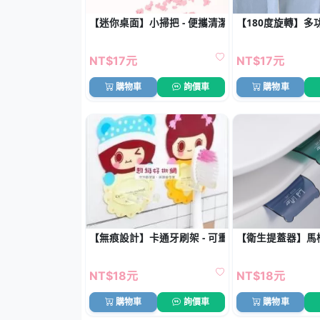
【迷你桌面】小掃把 - 便攜清潔灰塵碎屑小工具
【180度旋轉】多
NT$17元
NT$17元
購物車
詢價車
購物車
【無痕設計】卡通牙刷架 - 可重複使用
【衛生提蓋器】馬
NT$18元
NT$18元
購物車
詢價車
購物車