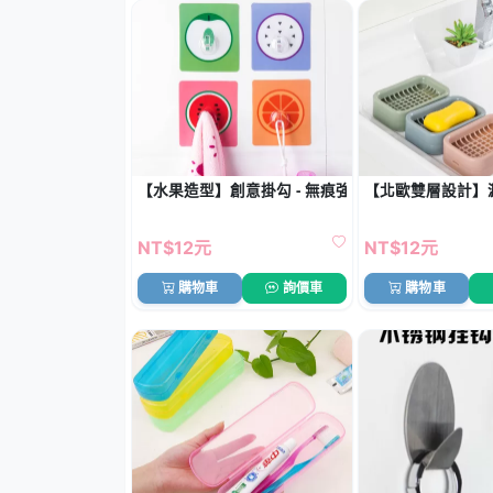
【水果造型】創意掛勾 - 無痕強力黏貼掛鉤
【北歐雙層設計】瀝
NT$12元
NT$12元
購物車
詢價車
購物車