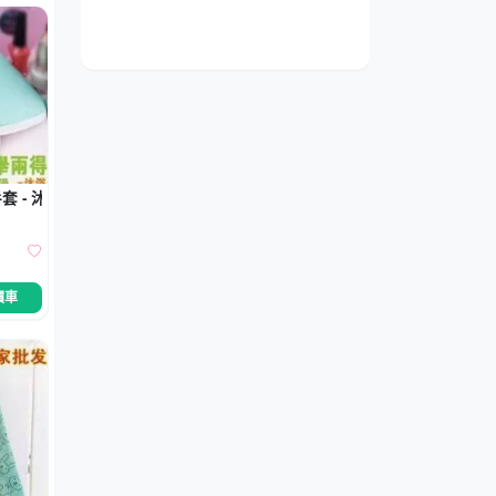
 - 沐浴清潔搓澡巾
價車