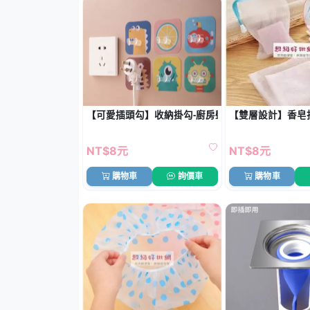
【可愛插頭勾】收納掛勾-廚房壁掛電源線掛鈎
【雙層設計】香皂打
NT$8元
NT$8元
購物車
詢價車
購物車