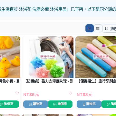
創意生活百貨 沐浴花 洗澡必備 沐浴用品」已下架，以下是同分類
排
色小鴨 - 寶寶洗澡益智玩具
【防纏繞】強力去污護洗球 - 洗衣機清潔球
【便攜衛生】旅行牙刷盒 
NT$6元
NT$8元
詢價車
購物車
詢價車
購物車
詢