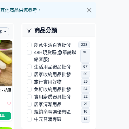
的其他商品供您參考。
商品分類
序
創意生活百貨批發
238
48H現貨區(急單請聯
90
絡客服)
生活用品禮品批發
67
居家收納用品批發
29
旅行實用好物
25
免釘收納用品批發
24
- 抗菌防塵收納套
實用廚房器具批發
22
居家清潔用品
21
經銷商精選優惠區
16
價車
中元普渡專區
14