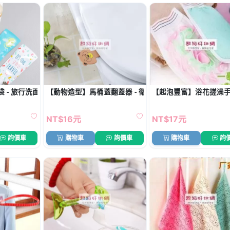
 - 旅行洗面乳沐浴收納
【動物造型】馬桶蓋翻蓋器 - 衛生防髒手小物
【起泡豐富】浴花搓澡手套
NT$16元
NT$17元
詢價車
購物車
詢價車
購物車
詢