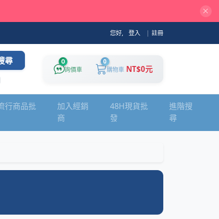
您好,
登入
|
註冊
搜尋
0
0
NT$0元
詢價車
購物車
流行商品批
加入經銷
48H現貨批
進階搜
商
發
尋