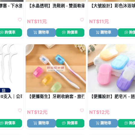
塞 - 下水道密封防臭圈
【水晶透明】洗鞋刷 - 雙面軟硬毛設計
【大號設計】彩色沐浴球 
NT$11元
NT$11元
詢價車
購物車
詢價車
購物車
詢
10支入｜公司宣傳小物
【便攜衛生】牙刷收納套 - 旅行牙刷頭套 (5入)
【便攜設計】肥皂片 - 迷
NT$12元
NT$12元
詢價車
購物車
詢價車
購物車
詢