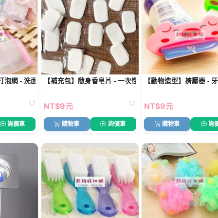
泡網 - 洗面起泡袋
【補充包】隨身香皂片 - 一次性肥皂替換裝 (20片)
【動物造型】擠壓器 - 
NT$9元
NT$9元
詢價車
購物車
詢價車
購物車
詢