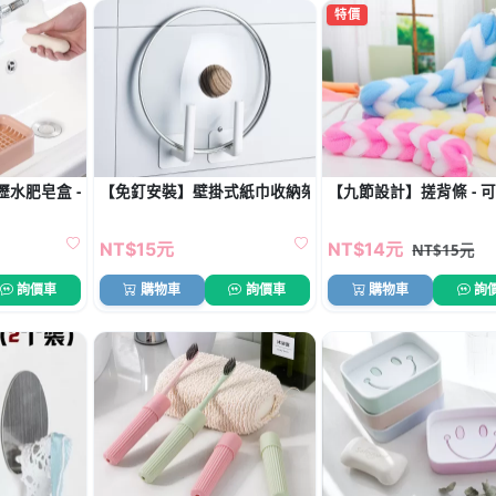
特價
水肥皂盒 - 防滑底座香皂架不積水
【免釘安裝】壁掛式紙巾收納架 - 無痕黏貼門後掛勾
【九節設計】搓背條 - 
NT$15元
NT$14元
NT$15元
詢價車
購物車
詢價車
購物車
詢