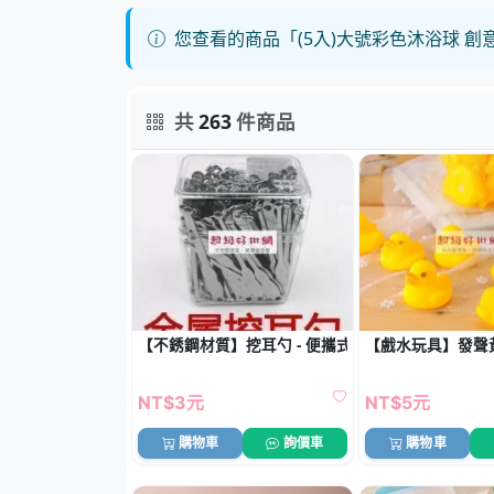
您查看的商品「(5入)大號彩色沐浴球 
共
263
件商品
【不銹鋼材質】挖耳勺 - 便攜式潔耳器
【戲水玩具】發聲黃
NT$3元
NT$5元
購物車
詢價車
購物車