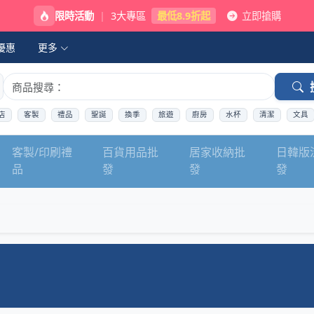
限時活動
|
3大專區
最低8.9折起
立即搶購
優惠
更多
店
客製
禮品
聖誕
換季
旅遊
廚房
水杯
清潔
文具
客製/印刷禮
百貨用品批
居家收納批
日韓版
品
發
發
發