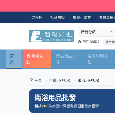
留言板
批貨需知
批發小學堂
會員專屬
選擇商品分類
搜尋商品關鍵字
熱門搜尋：
網路開
首
限時活
贈品禮品批
客製印刷流
頁
動
發
程
首頁
百貨用品批發
衛浴用品批發
衛浴用品批發
共
件商品
滿額免運
批發商直營
263