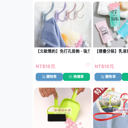
【北歐簡約】免打孔掛鉤 - 強力無痕衣帽架
【摺疊分裝】乳液袋
NT$16元
NT$16元
購物車
詢價車
購物車