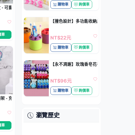
購物車
詢價車
- 可愛笑臉衛浴收納
【撞色設計】多功能收納座 - 牙刷筆筒整理桶
價車
NT$22元
購物車
詢價車
【永不凋謝】玫瑰香皂花禮盒 - 節日生日禮物
NT$96元
購物車
詢價車
 - 充電線插頭收納
瀏覽歷史
價車