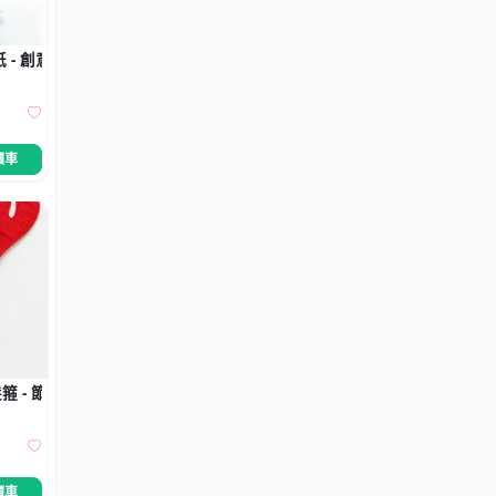
 - 創意節日文具
價車
箍 - 節日派對裝扮配飾
價車