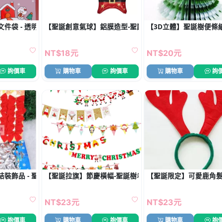
件袋 - 透明收納袋
【聖誕創意氣球】鋁膜造型-聖誕派對佈置必備
【3D立體】聖誕樹便條紙
NT$18元
NT$20元
詢價車
購物車
詢價車
購物車
詢
飾
裝飾品 - 聖誕裝飾禮品組
【聖誕拉旗】節慶橫幅-聖誕樹老人氛圍掛飾
【聖誕限定】可愛鹿角髮
NT$23元
NT$23元
詢價車
購物車
詢價車
購物車
詢