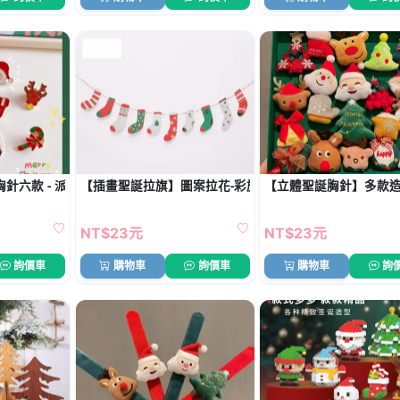
胸針六款 - 派對閃亮裝飾
【插畫聖誕拉旗】圖案拉花-彩旗聖誕佈置旗幟
【立體聖誕胸針】多款造
NT$23元
NT$23元
詢價車
購物車
詢價車
購物車
詢