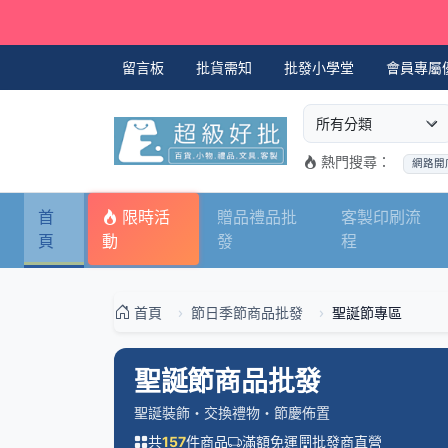
留言板
批貨需知
批發小學堂
會員專屬
選擇商品分類
搜尋商品關鍵字
熱門搜尋：
網路開
首
限時活
贈品禮品批
客製印刷流
頁
動
發
程
首頁
節日季節商品批發
聖誕節專區
聖誕節商品批發
聖誕裝飾・交換禮物・節慶佈置
共
件商品
滿額免運
批發商直營
157