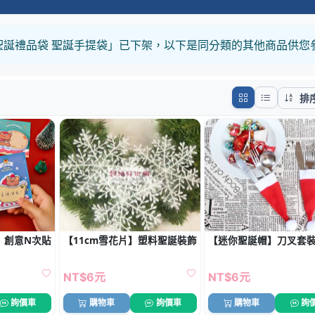
 聖誕禮品袋 聖誕手提袋」已下架，以下是同分類的其他商品供您
排
】創意N次貼-聖誕氛圍造型
【11cm雪花片】塑料聖誕裝飾 - 聖誕雪花配件 (3片)
【迷你聖誕帽】刀叉套裝飾
NT$6元
NT$6元
詢價車
購物車
詢價車
購物車
詢