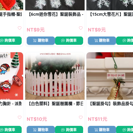
誕手指帽-聖誕樹酒瓶毛線帽
【6cm迷你雪花】聖誕裝飾品 - 雪花片配件 (6片)
【15cm大雪花片】聖誕牆
NT$9元
NT$9元
詢價車
購物車
詢價車
購物車
詢
胸針 - 派對裝飾徽章
【白色塑料】聖誕樹圍欄 - 節日佈景柵欄
【聖誕掛勾】裝飾品掛勾 
NT$10元
NT$11元
詢價車
購物車
詢價車
購物車
詢