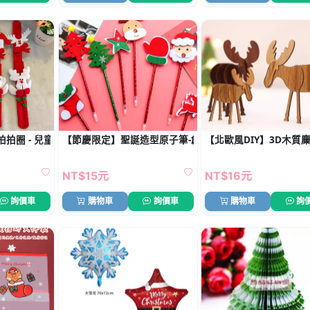
拍圈 - 兒童互動派對配件
【節慶限定】聖誕造型原子筆-創意禮品文具
【北歐風DIY】3D木質麋
NT$15元
NT$16元
詢價車
購物車
詢價車
購物車
詢