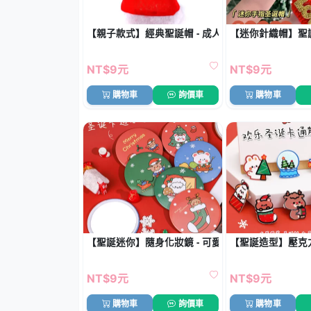
【親子款式】經典聖誕帽 - 成人兒童通用裝飾
【迷你針織帽】聖
NT$9元
NT$9元
購物車
詢價車
購物車
【聖誕迷你】隨身化妝鏡 - 可愛便攜補妝鏡
【聖誕造型】壓克力
NT$9元
NT$9元
購物車
詢價車
購物車