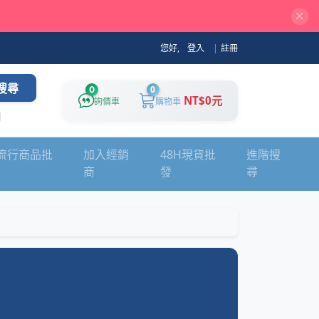
您好,
登入
|
註冊
搜尋
0
0
NT$0元
詢價車
購物車
流行商品批
加入經銷
48H現貨批
進階搜
商
發
尋