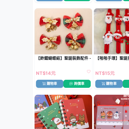
【鈴鐺蝴蝶結】聖誕裝飾配件 - 樹花環裝飾
【啪啪手環】聖誕拍
NT$14元
NT$15元
購物車
詢價車
購物車