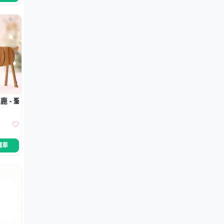
鹿 - 聖誕桌面擺飾
價車