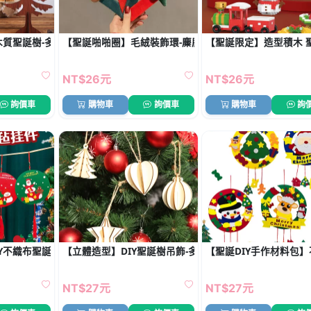
木質聖誕樹-多尺寸節慶裝飾
【聖誕啪啪圈】毛絨裝飾環-麋鹿聖誕樹造型
【聖誕限定】造型積木 聖
NT$26元
NT$26元
詢價車
購物車
詢價車
購物車
詢
Y不織布聖誕節掛飾 小學禮品 美勞材料包
【立體造型】DIY聖誕樹吊飾-多款創意裝飾
【聖誕DIY手作材料包
NT$27元
NT$27元