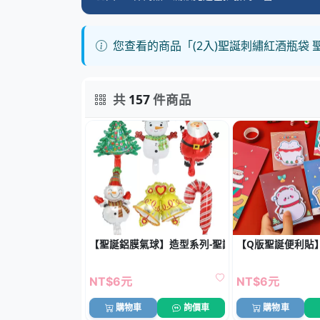
您查看的商品「(2入)聖誕刺繡紅酒瓶袋
共
157
件商品
【聖誕鋁膜氣球】造型系列-聖誕老人樹雪人
【Q版聖誕便利貼
NT$6元
NT$6元
購物車
詢價車
購物車