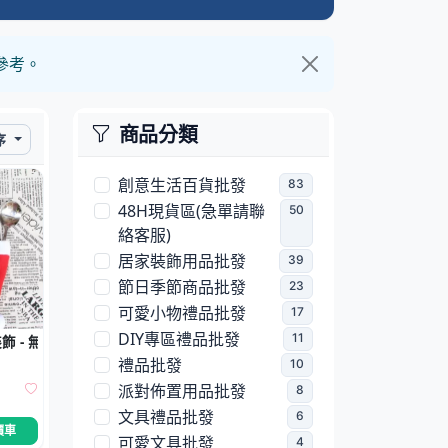
參考。
商品分類
序
創意生活百貨批發
83
48H現貨區(急單請聯
50
絡客服)
居家裝飾用品批發
39
節日季節商品批發
23
可愛小物禮品批發
17
DIY專區禮品批發
11
 - 無紡布酒瓶裝飾
禮品批發
10
派對佈置用品批發
8
文具禮品批發
6
價車
可愛文具批發
4