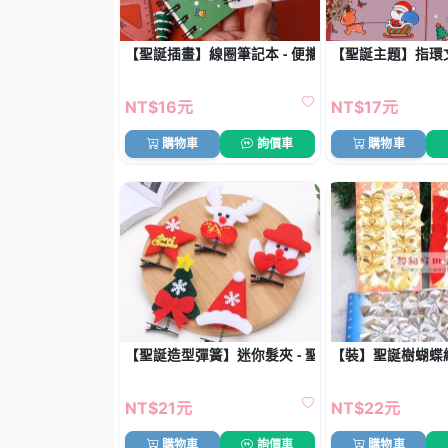
【聖誕插畫】線圈筆記本 - 便攜空白記事本
【聖誕主題】指環文
NT$16元
NT$17元
購物車
詢價車
購物車
【聖誕造型彈簧】迷你髮夾 - 聖誕老人雪人聖誕樹髮
【裝】聖誕樹蝴蝶結
NT$21元
NT$22元
購物車
詢價車
購物車