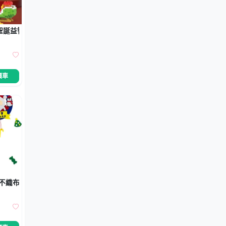
誕益智拼裝DIY
價車
】不織布免縫立體聖誕花環 親子手作交換禮物 幼兒園教具玩具