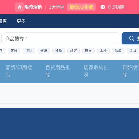
限時活動
|
3大專區
最低8.9折起
立即搶購
優惠
更多
店
客製
禮品
聖誕
換季
旅遊
廚房
水杯
清潔
文具
客製/印刷禮
百貨用品批
居家收納批
日韓版
品
發
發
發