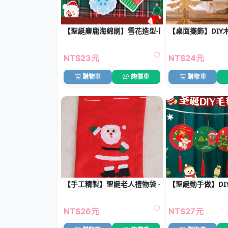
【聖誕麋鹿海綿刷】雪花造型-節慶清潔洗碗刷
【桌面擺飾】DIY
NT$23元
NT$24元
購物車
詢價車
購物車
【手工精製】聖誕老人禮物袋 - 無紡布聖誕禮品袋
【聖誕動手做】DI
NT$26元
NT$27元