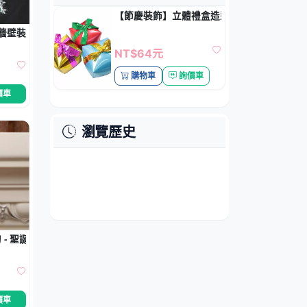
【節慶裝飾】立體禮盒造型鋁箔氣球 - 聖誕
壁裝飾 - 飯店布置用品 (三片)
NT$64元
購物車
詢價車
價車
瀏覽歷史
- 聖誕樹小掛件
價車