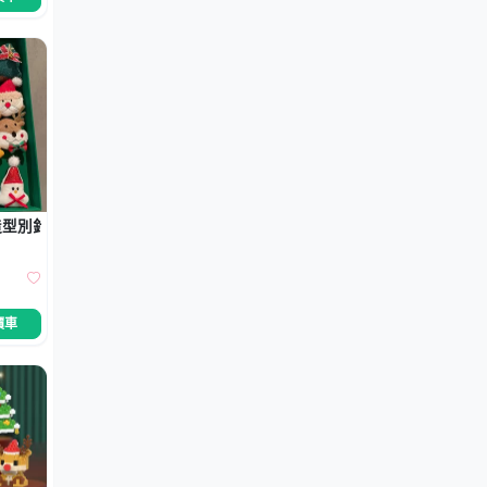
型別針-聖誕老人雪人
價車