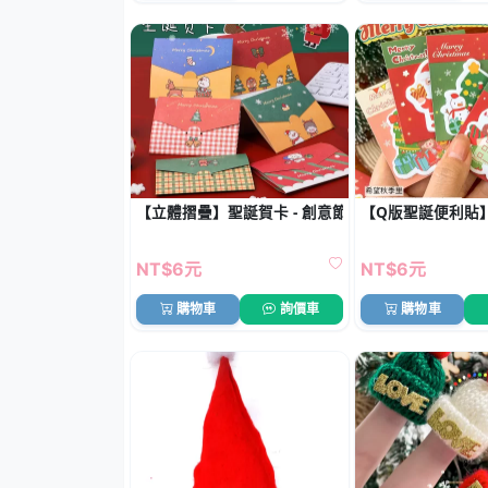
【立體摺疊】聖誕賀卡 - 創意節慶祝福卡
【Q版聖誕便利貼
NT$6元
NT$6元
購物車
詢價車
購物車