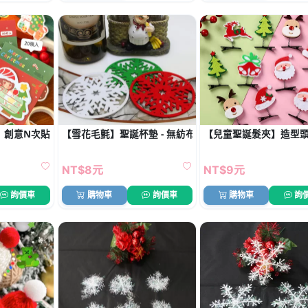
】創意N次貼-雪人聖誕老人
【雪花毛氈】聖誕杯墊 - 無紡布家居飾品
【兒童聖誕髮夾】造型頭
NT$8元
NT$9元
詢價車
購物車
詢價車
購物車
詢