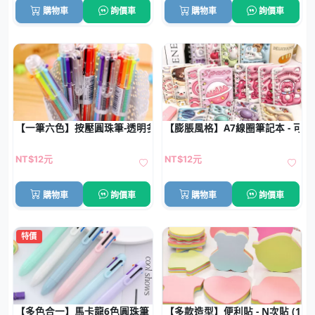
購物車
詢價車
購物車
詢價車
【一筆六色】按壓圓珠筆-透明多色原子筆
【膨脹風格】A7線圈筆記本 - 可
NT$12元
NT$12元
購物車
詢價車
購物車
詢價車
特價
【多色合一】馬卡龍6色圓珠筆 - 純色按壓創意原子筆
【多款造型】便利貼 - N次貼 (100