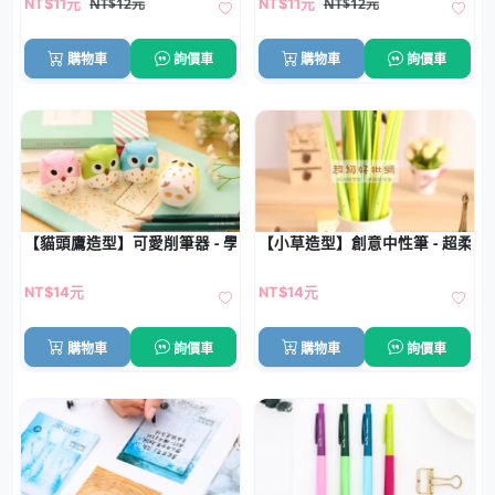
NT$12元
NT$12元
NT$11元
NT$11元
購物車
詢價車
購物車
詢價車
【貓頭鷹造型】可愛削筆器 - 學生文具捲筆刀
【小草造型】創意中性筆 - 超柔
NT$14元
NT$14元
購物車
詢價車
購物車
詢價車