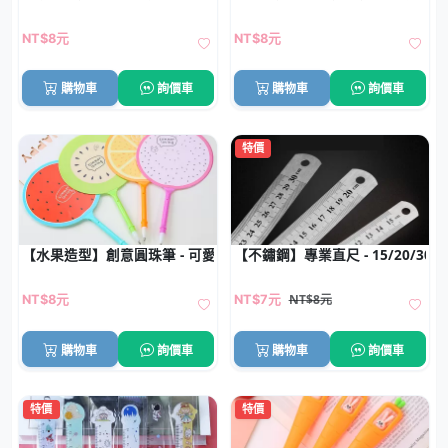
NT$8元
NT$8元
購物車
詢價車
購物車
詢價車
特價
【水果造型】創意圓珠筆 - 可愛卡通扇子筆
【不鏽鋼】專業直尺 - 15/20/30
NT$8元
NT$8元
NT$7元
購物車
詢價車
購物車
詢價車
特價
特價