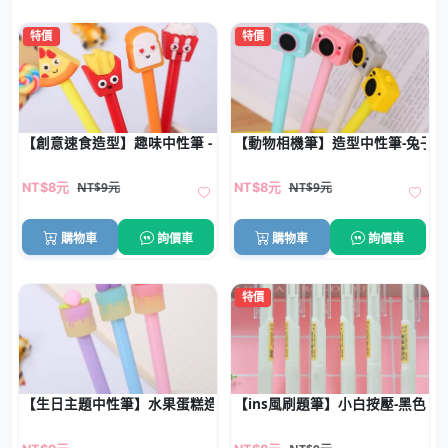
特價
特價
【創意速食造型】趣味中性筆 - 可愛矽膠頭原子筆
【動物相機筆】造型中性筆-兔子
NT$9元
NT$9元
NT$8元
NT$8元
購物車
詢價車
購物車
詢價車
特價
【生日主題中性筆】水果蛋糕造型-生日快樂原子筆
【ins風刷題筆】小白按壓-黑色中