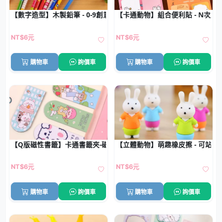
【數字造型】木製鉛筆 - 0-9創意學習文具
【卡通動物】組合便利貼 - N次貼
NT$6元
NT$6元
購物車
詢價車
購物車
詢價車
【Q版磁性書籤】卡通書籤夾-磁鐵學生文具
【立體動物】萌趣橡皮擦 - 可站
NT$6元
NT$6元
購物車
詢價車
購物車
詢價車