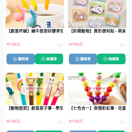
【創意杯緣】蝸牛造型矽膠茶包掛夾 - 咖啡茶飲杯緣裝飾
【趴睡動物】異形便利貼 - 萌系
NT$6元
NT$6元
購物車
詢價車
購物車
詢價車
【動物造型】創意原子筆 - 學生禮品文具
【七色合一】表情彩虹筆 - 兒童創
NT$6元
NT$6元