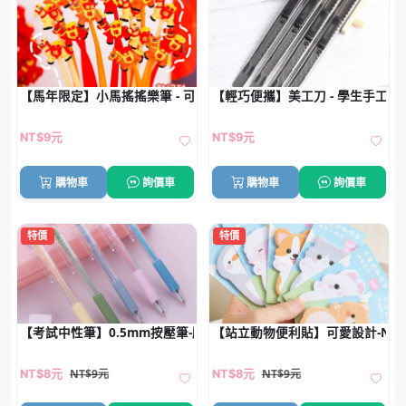
【馬年限定】小馬搖搖樂筆 - 可愛學生中性筆禮品
【輕巧便攜】美工刀 - 學生手工裁
NT$9元
NT$9元
購物車
詢價車
購物車
詢價車
特價
特價
【考試中性筆】0.5mm按壓筆-順滑不斷墨
【站立動物便利貼】可愛設計-N次
NT$9元
NT$9元
NT$8元
NT$8元