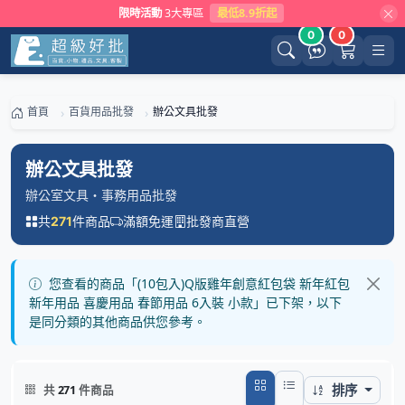
限時活動
3大專區
最低8.9折起
0
0
首頁
百貨用品批發
辦公文具批發
辦公文具批發
辦公室文具・事務用品批發
共
件商品
滿額免運
批發商直營
271
您查看的商品「(10包入)Q版雞年創意紅包袋 新年紅包
新年用品 喜慶用品 春節用品 6入裝 小款」已下架，以下
是同分類的其他商品供您參考。
排序
共
271
件商品