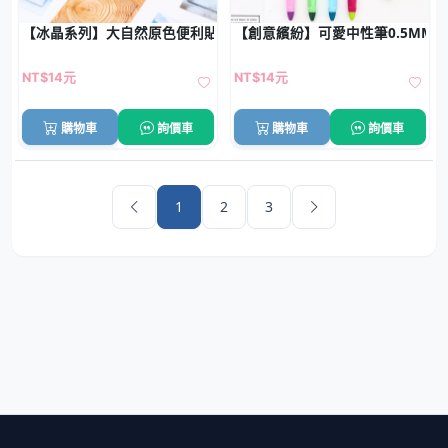
【冰晶系列】大自然原色便利貼 - 天空藍水泥灰N次貼
【創意繽紛】可愛中性筆0.5MM 
NT$14元
NT$14元
購物車
詢價車
購物車
詢價車
1
2
3