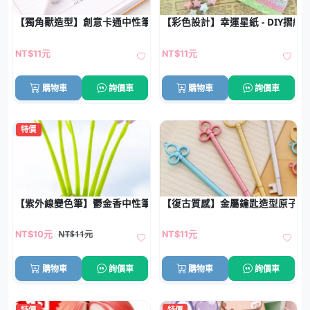
【獨角獸造型】創意卡通中性筆 - 0.5mm黑色造型原子筆
【彩色設計】幸運星紙 - DIY摺紙
NT$11元
NT$11元
購物車
詢價車
購物車
詢價車
特價
【紫外線變色筆】鬱金香中性筆-小清新矽膠原子筆
【復古質感】金屬鑰匙造型原子筆 
NT$11元
NT$10元
NT$11元
購物車
詢價車
購物車
詢價車
特價
特價