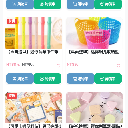
購物車
詢價車
購物車
詢價車
特價
【直笛造型】迷你音樂中性筆 - 0.5mm創意原子筆
【桌面整理】迷你網孔收納籃 - 
NT$9元
NT$8元
NT$9元
購物車
詢價車
購物車
詢價車
特價
【可愛卡通便利貼】異形造型-創意N次貼便簽
【餅乾造型】迷你削筆器-甜點系