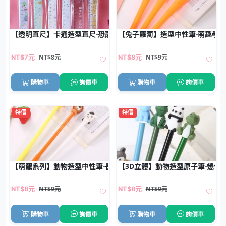
【透明直尺】卡通造型直尺-恐龍太空人學生文具
【兔子蘿蔔】造型中性筆-萌趣學
NT$8元
NT$9元
NT$7元
NT$8元
購物車
詢價車
購物車
詢價車
特價
特價
【萌寵系列】動物造型中性筆-長頸鹿獅子小牛
【3D立體】動物造型原子筆-幾何
NT$9元
NT$9元
NT$8元
NT$8元
購物車
詢價車
購物車
詢價車