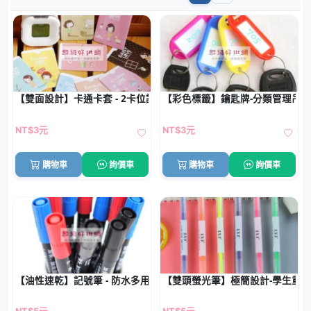
【雙面設計】卡通卡套 - 2卡位證件收納套
【彩色標籤】鑰匙牌-分類管理吊牌
NT$3元
NT$3元
購物車
詢價車
購物車
詢價車
【油性速乾】記號筆 - 防水多用途麥克筆
【雙頭螢光筆】極簡設計-學生重