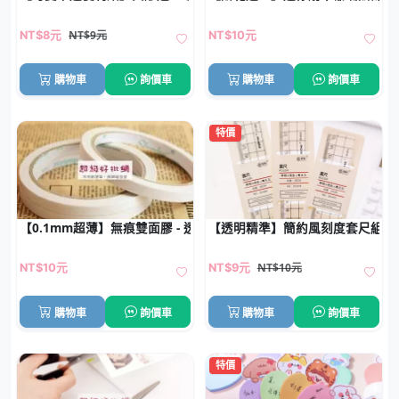
NT$9元
NT$8元
NT$10元
購物車
詢價車
購物車
詢價車
特價
【0.1mm超薄】無痕雙面膠 - 透明強力膠帶
【透明精準】簡約風刻度套尺組 -
NT$10元
NT$10元
NT$9元
購物車
詢價車
購物車
詢價車
特價