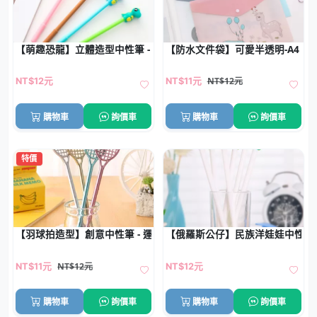
【萌趣恐龍】立體造型中性筆 - 0.黑色簽字筆學生文具
【防水文件袋】可愛半透明-A4 P
NT$12元
NT$12元
NT$11元
購物車
詢價車
購物車
詢價車
特價
【羽球拍造型】創意中性筆 - 運動主題文具
【俄羅斯公仔】民族洋娃娃中性筆 
NT$12元
NT$11元
NT$12元
購物車
詢價車
購物車
詢價車