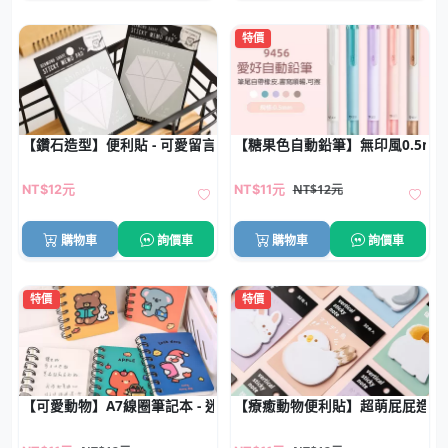
特價
【鑽石造型】便利貼 - 可愛留言N次貼
【糖果色自動鉛筆】無印風0.5mm
NT$12元
NT$12元
NT$11元
購物車
詢價車
購物車
詢價車
特價
特價
【可愛動物】A7線圈筆記本 - 迷你隨身記事本
【療癒動物便利貼】超萌屁屁造型-