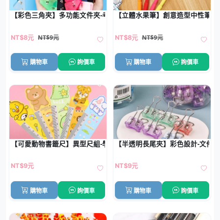
【彩色三角夾】多功能文件夾-考券票據邊角夾
【立體水果筆】創意造型中性筆-
NT$9元
NT$9元
NT$8元
NT$8元
購物車
詢價車
購物車
詢價車
【可愛動物書籤尺】異型尺組-學生繪圖文具
【半透明長尾夾】彩色設計-文件
NT$9元
NT$9元
購物車
詢價車
購物車
詢價車