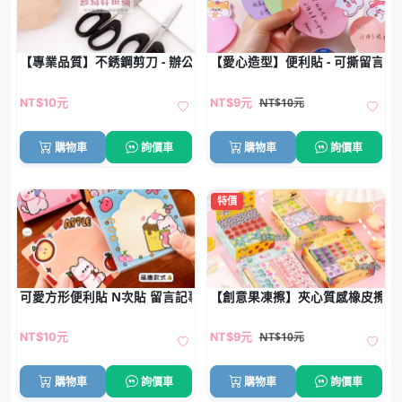
【專業品質】不銹鋼剪刀 - 辦公家用多功能
【愛心造型】便利貼 - 可撕留言貼
NT$10元
NT$10元
NT$9元
購物車
詢價車
購物車
詢價車
特價
可愛方形便利貼 N次貼 留言記事本
【創意果凍擦】夾心質感橡皮擦-
NT$10元
NT$10元
NT$9元
購物車
詢價車
購物車
詢價車