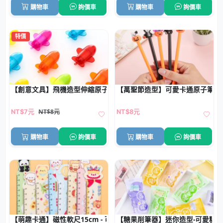
購物車
詢價車
購物車
詢價車
特價
【創意文具】飛機造型伸縮原子筆 - 趣味航空主題圓珠筆
【萬聖節造型】可愛卡通原子筆 -
NT$8元
NT$7元
NT$8元
購物車
詢價車
購物車
詢價車
【萌趣卡通】磁性軟尺15cm - 可彎曲磁吸創意直尺
【糖果削筆器】迷你造型-可愛糖