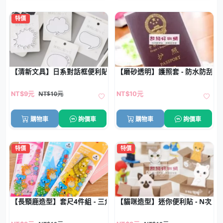
特價
【清新文具】日系對話框便利貼 - 手帳筆記留言N次貼
【磨砂透明】護照套 - 防水防刮保
NT$10元
NT$9元
NT$10元
購物車
詢價車
購物車
詢價車
特價
特價
【長頸鹿造型】套尺4件組 - 三角量角直尺文具
【貓咪造型】迷你便利貼 - N次貼