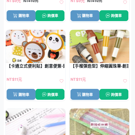
NT$10元
NT$10元
NT$9元
NT$9元
購物車
詢價車
購物車
詢價車
【卡通立式便利貼】創意便簽-留言記事N次貼
【手榴彈造型】伸縮圓珠筆-創意
NT$11元
NT$11元
購物車
詢價車
購物車
詢價車