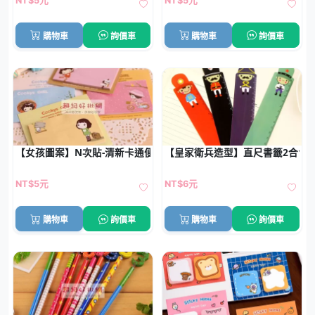
NT$5元
NT$5元
購物車
詢價車
購物車
詢價車
【女孩圖案】N次貼-清新卡通便利貼
【皇家衛兵造型】直尺書籤2合1 -
NT$5元
NT$6元
購物車
詢價車
購物車
詢價車