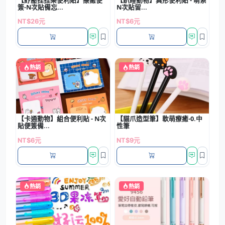
簽-N次貼備忘...
N次貼留...
NT$26元
NT$6元
熱銷
熱銷
【卡通動物】組合便利貼 - N次
【貓爪造型筆】軟萌療癒-0.中
貼便簽備...
性筆
NT$6元
NT$9元
熱銷
熱銷