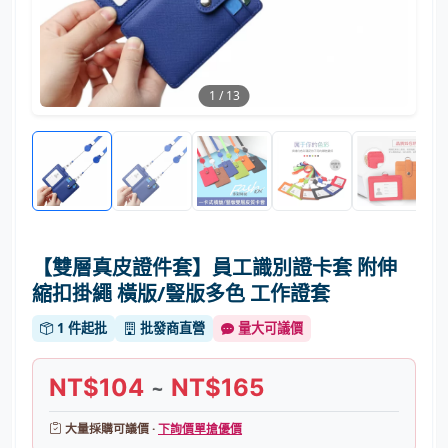
1
/
13
【雙層真皮證件套】員工識別證卡套 附伸
縮扣掛繩 橫版/豎版多色 工作證套
1 件起批
批發商直營
量大可議價
NT$104
NT$165
~
大量採購可議價 ·
下詢價單搶優價