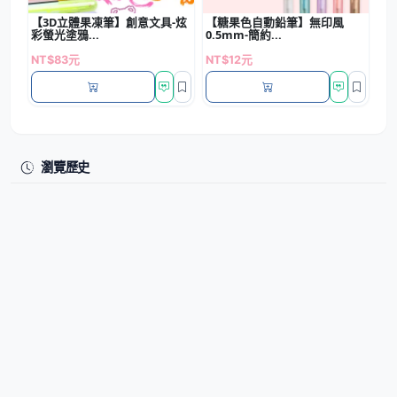
【3D立體果凍筆】創意文具-炫
【糖果色自動鉛筆】無印風
彩螢光塗鴉...
0.5mm-簡約...
NT$83元
NT$12元
瀏覽歷史