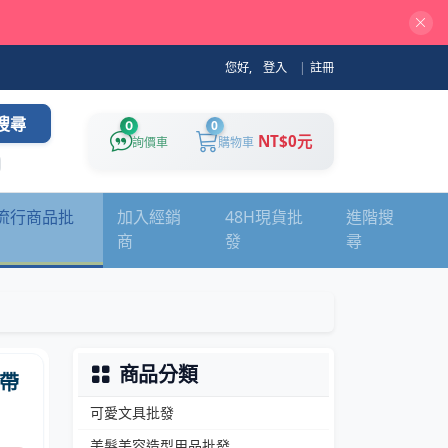
您好,
登入
|
註冊
搜尋
0
0
NT$0元
詢價車
購物車
流行商品批
加入經銷
48H現貨批
進階搜
商
發
尋
商品分類
帶
可愛文具批發
美髮美容造型用品批發