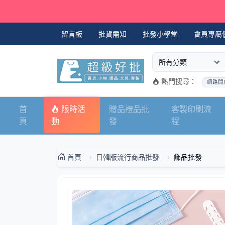
留言板
批貨需知
批發小學堂
會員專屬
選擇商品分類
搜尋商品關鍵字
熱門搜尋：
網路開
首
限時活
贈品禮品批
客製印刷流
頁
動
發
程
首頁
日韓版流行商品批發
飾品批發