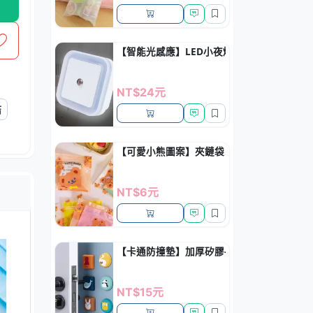
【智能光感應】LED小夜燈 - 自動節能省電感
NT$24元
結
【可愛小熊圖案】夾鏈袋 - 糖果餅乾密封包裝
NT$6元
【卡通防撞墊】加厚矽膠-門把櫥櫃保護
NT$15元