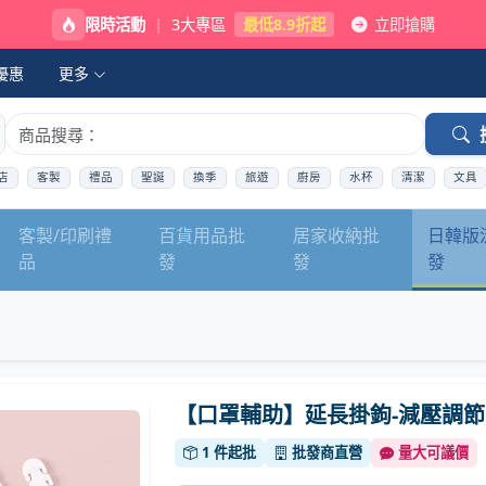
限時活動
|
3大專區
最低8.9折起
立即搶購
優惠
更多
店
客製
禮品
聖誕
換季
旅遊
廚房
水杯
清潔
文具
客製/印刷禮
百貨用品批
居家收納批
日韓版
品
發
發
發
【口罩輔助】延長掛鉤-減壓調節
1 件起批
批發商直營
量大可議價