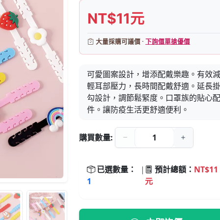
NT$11元
大量採購可議價 ·
下詢價單搶優價
可愛圖案設計，增添配戴樂趣。有效
輕耳部壓力，長時間配戴舒適。延長
勾設計，調節鬆緊度。口罩族的貼心
件。讓防疫生活更舒適便利。
購買數量:
已選數量：
|
預計總額：
NT$11
1
元