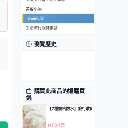
美容小物
飾品批發
生活流行服飾批發
減
瀏覽歷史
掛
配
購買此商品的還購買
過
【7種規格防水】旅行收納袋 - PVC透明衣
NT$4元