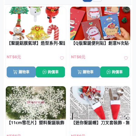
【聖誕鋁膜氣球】造型系列-聖誕老人樹雪人
【Q版聖誕便利貼】創意N次貼-聖
NT$6元
NT$6元
購物車
詢價車
購物車
詢價車
【11cm雪花片】塑料聖誕裝飾 - 聖誕雪花配件 (3片)
【迷你聖誕帽】刀叉套裝飾 - 無