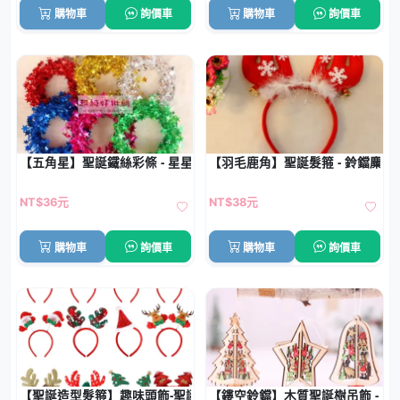
購物車
詢價車
購物車
詢價車
【五角星】聖誕鐵絲彩條 - 星星樹裝飾配件
【羽毛鹿角】聖誕髮箍 - 鈴鐺麋鹿
NT$36元
NT$38元
購物車
詢價車
購物車
詢價車
【聖誕造型髮箍】趣味頭飾-聖誕樹鹿角帽
【鏤空鈴鐺】木質聖誕樹吊飾 - 聖