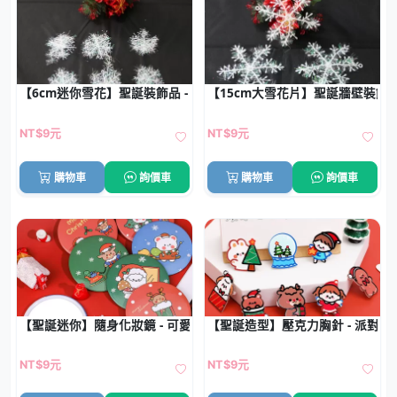
【6cm迷你雪花】聖誕裝飾品 - 雪花片配件 (6片)
【15cm大雪花片】聖誕牆壁裝飾 -
NT$9元
NT$9元
購物車
詢價車
購物車
詢價車
【聖誕迷你】隨身化妝鏡 - 可愛便攜補妝鏡
【聖誕造型】壓克力胸針 - 派對裝
NT$9元
NT$9元