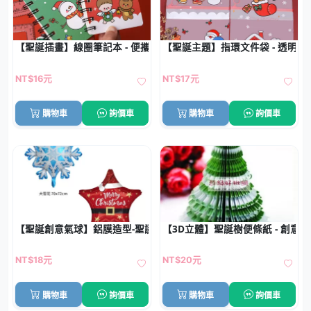
【聖誕插畫】線圈筆記本 - 便攜空白記事本
【聖誕主題】指環文件袋 - 透明收
NT$16元
NT$17元
購物車
詢價車
購物車
詢價車
【聖誕創意氣球】鋁膜造型-聖誕派對佈置必備
【3D立體】聖誕樹便條紙 - 創意
NT$18元
NT$20元
購物車
詢價車
購物車
詢價車