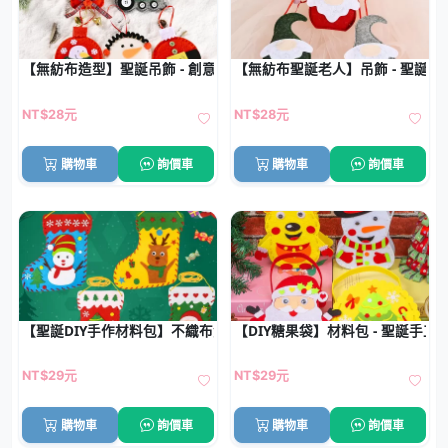
【無紡布造型】聖誕吊飾 - 創意聖誕樹掛飾
【無紡布聖誕老人】吊飾 - 聖誕樹
NT$28元
NT$28元
購物車
詢價車
購物車
詢價車
【聖誕DIY手作材料包】不織布免縫聖誕襪吊飾．親子手作交換禮物
【DIY糖果袋】材料包 - 聖誕手工
NT$29元
NT$29元
購物車
詢價車
購物車
詢價車