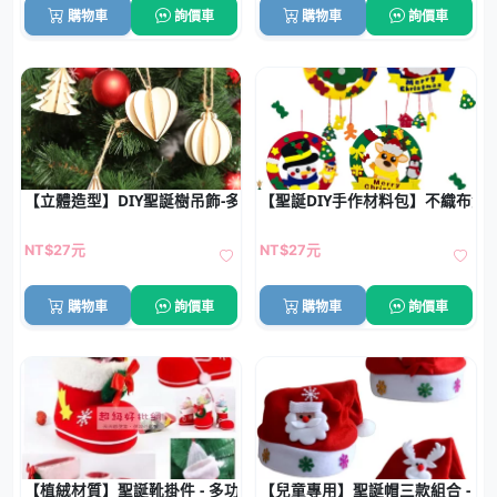
購物車
詢價車
購物車
詢價車
【立體造型】DIY聖誕樹吊飾-多款創意裝飾
【聖誕DIY手作材料包】不織布免
NT$27元
NT$27元
購物車
詢價車
購物車
詢價車
【植絨材質】聖誕靴掛件 - 多功能裝飾筆筒
【兒童專用】聖誕帽三款組合 - 