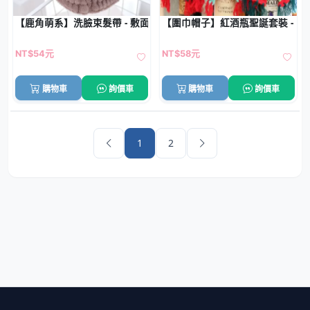
【鹿角萌系】洗臉束髮帶 - 敷面膜化妝必備
【圍巾帽子】紅酒瓶聖誕套裝 - 
NT$54元
NT$58元
購物車
詢價車
購物車
詢價車
1
2