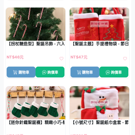
【拐杖糖造型】聖誕吊飾 - 六入裝樹掛飾
【聖誕主題】手提禮物袋 - 節日禮
NT$46元
NT$47元
購物車
詢價車
購物車
詢價車
【迷你針織聖誕襪】精緻小巧-糖果裝飾小袋
【小號尺寸】聖誕紙巾盒套 - 節日