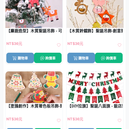
【麋鹿造型】木質聖誕吊飾 - 可愛聖誕樹裝飾
【木質鈴鐺飾】聖誕吊飾-創意聖
NT$36元
NT$36元
購物車
詢價車
購物車
詢價車
【塗鴉創作】木質著色板吊飾-聖誕DIY材料
【DIY拉旗】聖誕八面旗 - 飯店聖
NT$36元
NT$36元