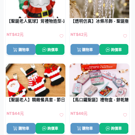
【聖誕老人氣球】背禮物造型-派對鋁膜氣球
【透明仿真】冰條吊飾 - 聖誕樹螺
NT$42元
NT$42元
購物車
詢價車
購物車
詢價車
【聖誕老人】精緻餐具套 - 節日氣氛餐桌裝飾
【馬口鐵聖誕】禮物盒 - 餅乾糖果
NT$44元
NT$46元
購物車
詢價車
購物車
詢價車