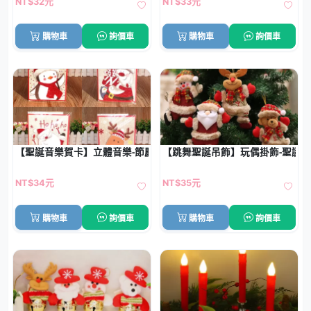
NT$32元
NT$33元
購物車
詢價車
購物車
詢價車
【聖誕音樂賀卡】立體音樂-節慶祝福創意卡片
【跳舞聖誕吊飾】玩偶掛飾-聖誕
NT$34元
NT$35元
購物車
詢價車
購物車
詢價車