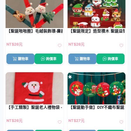
【聖誕啪啪圈】毛絨裝飾環-麋鹿聖誕樹造型
【聖誕限定】造型積木 聖誕益智拼裝
NT$26元
NT$26元
購物車
詢價車
購物車
詢價車
【手工精製】聖誕老人禮物袋 - 無紡布聖誕禮品袋
【聖誕動手做】DIY不織布聖誕節
NT$26元
NT$27元