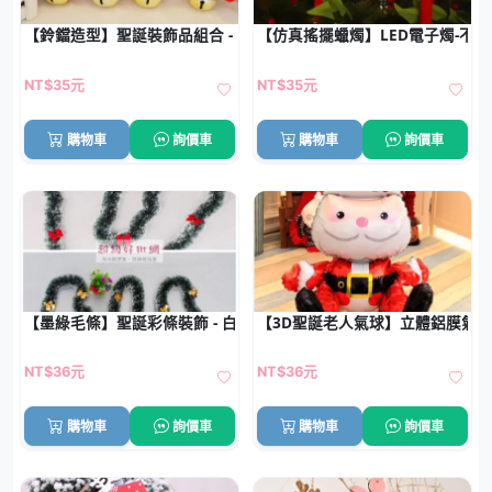
【鈴鐺造型】聖誕裝飾品組合 - 聖誕老人雪人麋鹿節日贈品
【仿真搖擺蠟燭】LED電子燭-不
NT$35元
NT$35元
購物車
詢價車
購物車
詢價車
【墨綠毛條】聖誕彩條裝飾 - 白邊蝴蝶結聖誕樹毛條
【3D聖誕老人氣球】立體鋁膜氣球
NT$36元
NT$36元
購物車
詢價車
購物車
詢價車