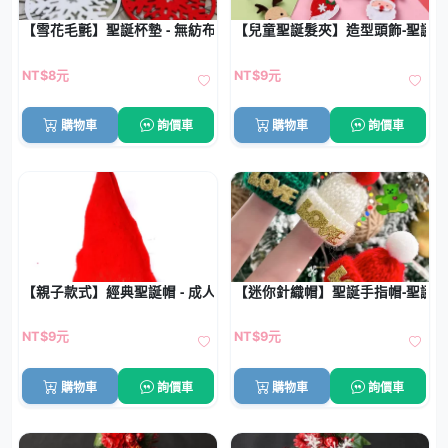
【雪花毛氈】聖誕杯墊 - 無紡布家居飾品
【兒童聖誕髮夾】造型頭飾-聖誕
NT$8元
NT$9元
購物車
詢價車
購物車
詢價車
【親子款式】經典聖誕帽 - 成人兒童通用裝飾
【迷你針織帽】聖誕手指帽-聖誕
NT$9元
NT$9元
購物車
詢價車
購物車
詢價車