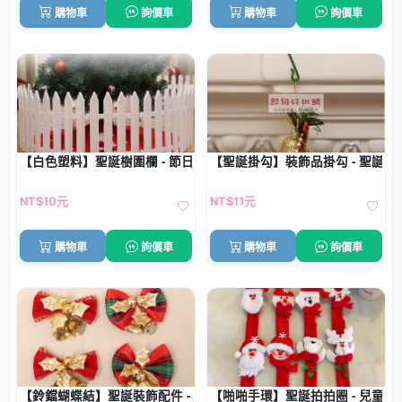
購物車
詢價車
購物車
詢價車
【白色塑料】聖誕樹圍欄 - 節日佈景柵欄
【聖誕掛勾】裝飾品掛勾 - 聖誕樹
NT$10元
NT$11元
購物車
詢價車
購物車
詢價車
【鈴鐺蝴蝶結】聖誕裝飾配件 - 樹花環裝飾
【啪啪手環】聖誕拍拍圈 - 兒童