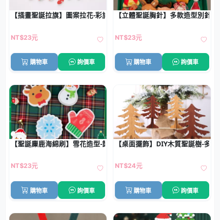
【插畫聖誕拉旗】圖案拉花-彩旗聖誕佈置旗幟
【立體聖誕胸針】多款造型別針-
NT$23元
NT$23元
購物車
詢價車
購物車
詢價車
【聖誕麋鹿海綿刷】雪花造型-節慶清潔洗碗刷
【桌面擺飾】DIY木質聖誕樹-多
NT$23元
NT$24元
購物車
詢價車
購物車
詢價車