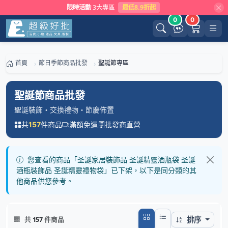
限時活動
3大專區
最低8.9折起
0
0
首頁
節日季節商品批發
聖誕節專區
聖誕節商品批發
聖誕裝飾・交換禮物・節慶佈置
共
件商品
滿額免運
批發商直營
157
您查看的商品「圣誕家居裝飾品 圣誕精靈酒瓶袋 圣誕
酒瓶裝飾品 圣誕精靈禮物袋」已下架，以下是同分類的其
他商品供您參考。
排序
共
157
件商品