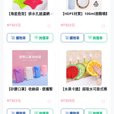
【海星造型】排水孔過濾網 - 毛髮殘渣防堵塞濾網
【HDPE材質】100ml酒精噴霧瓶
NT$22元
NT$22元
購物車
詢價車
購物車
詢價車
【矽膠口罩】收納袋 - 便攜暫存口罩夾
【水果卡通】超吸水可掛式擦手巾 
NT$22元
NT$26元
購物車
詢價車
購物車
詢價車