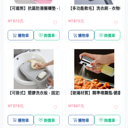
【可裁剪】抗菌防潮櫥櫃墊 - 防油抽屜保護墊
【多功能軟毛】洗衣刷 - 衣物鞋
NT$72元
NT$75元
購物車
詢價車
購物車
詢價車
【可掛式】塑膠洗衣板 - 固定防滑搓衣板
【玻璃材質】精準噴霧瓶-健康料
NT$78元
NT$87元
購物車
詢價車
購物車
詢價車