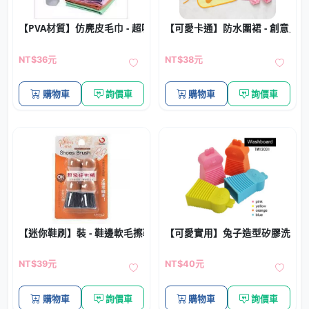
【PVA材質】仿麂皮毛巾 - 超吸水速乾巾
【可愛卡通】防水圍裙 - 創意兒
NT$36元
NT$38元
購物車
詢價車
購物車
詢價車
【迷你鞋刷】裝 - 鞋邊軟毛擦鞋油專用刷 (2個)
【可愛實用】兔子造型矽膠洗衣刷 
NT$39元
NT$40元
購物車
詢價車
購物車
詢價車