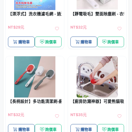
【漂浮式】洗衣機濾毛網 - 過濾除毛洗衣球
【靜電吸毛】雙面除塵刷 - 衣物
NT$29元
NT$32元
購物車
詢價車
購物車
詢價車
【長柄設計】多功能清潔刷-廚浴清潔神器
【廚房防濺神器】可愛熊貓吸盤擋水
NT$32元
NT$35元
購物車
詢價車
購物車
詢價車