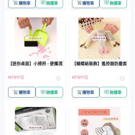
購物車
詢價車
購物車
詢價車
【迷你桌面】小掃把 - 便攜清潔灰塵碎屑小工具
【蝴蝶結裝飾】遙控器防塵套 - 
NT$17元
NT$17元
購物車
詢價車
購物車
詢價車