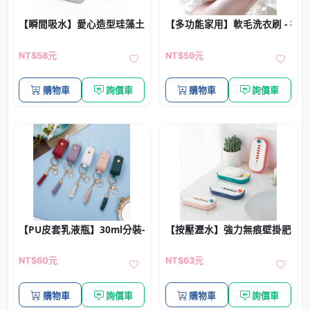
【瞬間吸水】愛心造型珪藻土杯墊 - 天然防霉抗菌桌面保護墊
【多功能家用】軟毛洗衣刷 - 衣
NT$58元
NT$59元
購物車
詢價車
購物車
詢價車
【PU皮套乳液瓶】30ml分裝-翻蓋凝膠隨身瓶
【按壓瀝水】強力無痕壁掛肥皂架 
NT$60元
NT$63元
購物車
詢價車
購物車
詢價車