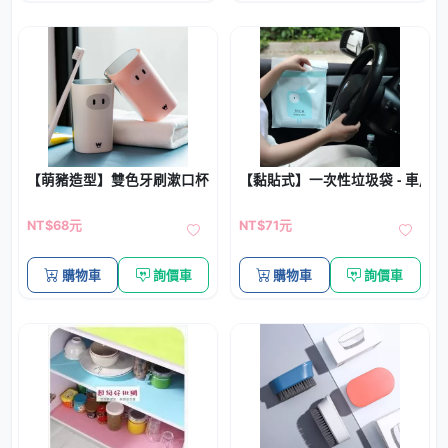
【萌豬造型】雙色牙刷漱口杯 - 創意豬鼻子圖案水杯
【黏貼式】一次性垃圾袋 - 車用防水
NT$68元
NT$71元
購物車
詢價車
購物車
詢價車