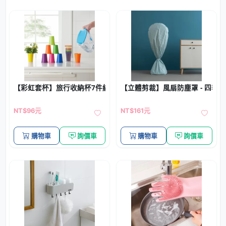
【彩虹套杯】旅行收納杯7件組 - 戶外便攜
【立體剪裁】風扇防塵罩 - 四季
NT$96元
NT$161元
購物車
詢價車
購物車
詢價車