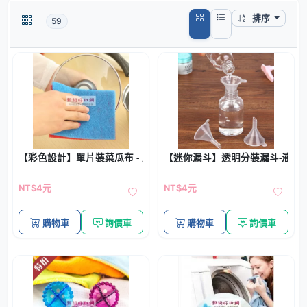
排序
59
【彩色設計】單片裝菜瓜布 - 廚房洗碗清潔布
【迷你漏斗】透明分裝漏斗-液體
NT$4元
NT$4元
購物車
詢價車
購物車
詢價車