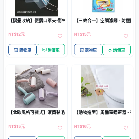
【摺疊收納】便攜口罩夾-衛生收納神器
【三效合一】空調濾網 - 防塵除臭抗
NT$12元
NT$15元
購物車
詢價車
購物車
詢價車
【北歐風格可撕式】滾筒黏毛器 - 寵物毛髮衣物清潔器
【動物造型】馬桶蓋翻蓋器 - 衛
NT$15元
NT$16元