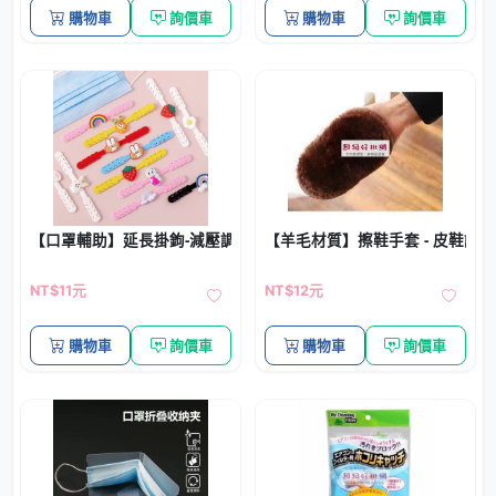
購物車
詢價車
購物車
詢價車
【口罩輔助】延長掛鉤-減壓調節帶
【羊毛材質】擦鞋手套 - 皮鞋護
NT$11元
NT$12元
購物車
詢價車
購物車
詢價車