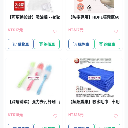
【可更換設計】吸油棉 - 抽油煙機過濾棉
【防疫專用】HDPE噴霧瓶60ml-
NT$17元
NT$17元
購物車
詢價車
購物車
詢價車
【深層清潔】強力去污杯刷 - 柔軟毛廚房多功能清潔刷
【超細纖維】吸水毛巾 - 車用美
NT$18元
NT$18元