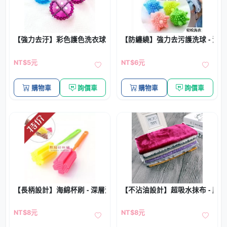
【強力去汙】彩色護色洗衣球 - 高性能清潔洗衣神器
【防纏繞】強力去污護洗球 - 洗
NT$5元
NT$6元
購物車
詢價車
購物車
詢價車
【長柄設計】海綿杯刷 - 深層清潔杯具神器
【不沾油設計】超吸水抹布 - 廚
NT$8元
NT$8元