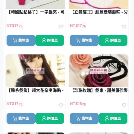
【韓國點點格子】一字髮夾 - 可愛星星夾 (4入)
【立體貓耳】創意變裝髮箍 - 兒
NT$17元
NT$17元
購物車
詢價車
購物車
詢價車
【韓系髮飾】超大花朵瀏海貼 - 魔法氈瀏海固定神器
【珍珠玫瑰】髮束 - 甜美優雅髮飾
NT$17元
NT$18元
購物車
詢價車
購物車
詢價車