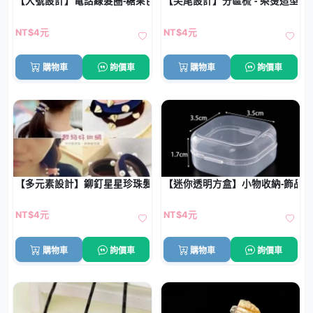
【大號設計】電話線髮圈-糖果色髮束
【尖尾設計】分區梳 - 染燙造型專
NT$4元
NT$4元
購物車
詢價車
購物車
詢價車
【多元素設計】鉚釘星星珍珠髮圈 - 彩色裝飾橡皮筋
【迷你透明方盒】小物收納-飾品
NT$4元
NT$4元
購物車
詢價車
購物車
詢價車