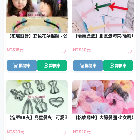
【花環設計】彩色花朵髮圈 - 公主風頭箍
【箭頭造型】創意瀏海夾-簡約時
NT$18元
NT$20元
購物車
詢價車
購物車
詢價車
【造型BB夾】兒童髮夾 - 可愛圖案5對裝
【格紋網紗】大腸髮圈-少女馬尾
NT$20元
NT$20元