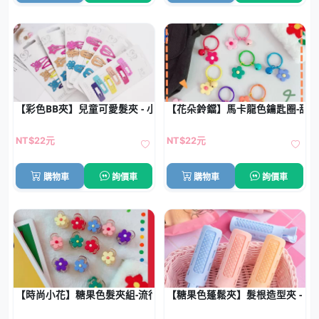
【彩色BB夾】兒童可愛髮夾 - 小女孩造型
【花朵鈴鐺】馬卡龍色鑰匙圈-甜
NT$22元
NT$22元
購物車
詢價車
購物車
詢價車
【時尚小花】糖果色髮夾組-流行百搭款
【糖果色蓬鬆夾】髮根造型夾 - 