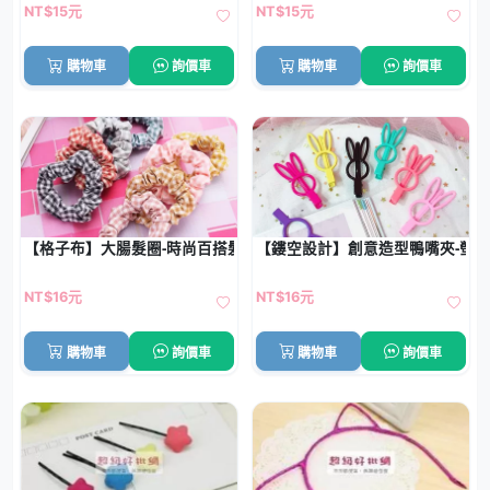
NT$15元
NT$15元
購物車
詢價車
購物車
詢價車
【格子布】大腸髮圈-時尚百搭髮束
【鏤空設計】創意造型鴨嘴夾-螢
NT$16元
NT$16元
購物車
詢價車
購物車
詢價車