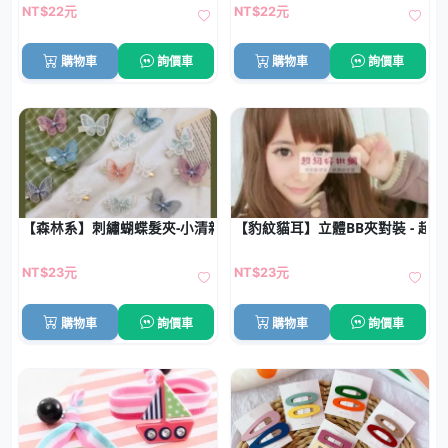
NT$22元
NT$22元
購物車
詢價車
購物車
詢價車
【森林系】刺繡蝴蝶髮夾-小清新瀏海夾
【豹紋貓耳】立體BB夾對裝 - 超
NT$23元
NT$23元
購物車
詢價車
購物車
詢價車