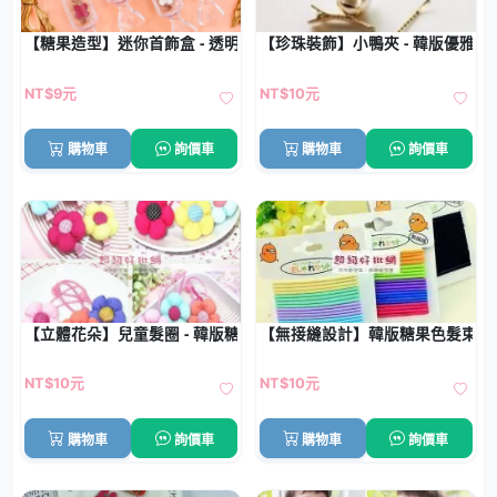
【糖果造型】迷你首飾盒 - 透明防塵收納
【珍珠裝飾】小鴨夾 - 韓版優雅髮
NT$9元
NT$10元
購物車
詢價車
購物車
詢價車
【立體花朵】兒童髮圈 - 韓版糖果色髮飾
【無接縫設計】韓版糖果色髮束 -
NT$10元
NT$10元
購物車
詢價車
購物車
詢價車