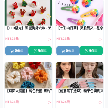
【LED發光】聖誕胸針六款 - 派對閃亮裝飾
【七彩向日葵】笑臉髮夾 - 花朵B
NT$23元
NT$23元
購物車
詢價車
購物車
詢價車
【緞面大腸圈】純色髮圈-簡約百搭髮束
【創意葉子造型】糖果色瀏海夾 - 鴨
NT$24元
NT$24元