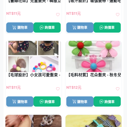
【蕾絲花朵】兒童髮夾 - 韓版立體髮飾
【吸汗設計】瑜伽髮帶 - 運動毛巾
NT$11元
NT$11元
購物車
詢價車
購物車
詢價車
【毛球設計】小女孩可愛髮束 - 馬尾包頭必備髮飾
【毛料材質】花朵髮夾 - 秋冬兒童
NT$11元
NT$12元
購物車
詢價車
購物車
詢價車