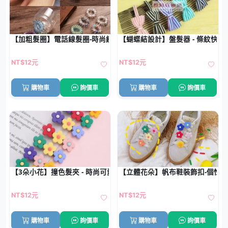
【加粗髮圈】電話線髮圈-時尚繽紛無痕手環
【蝴蝶結設計】盤髮器 - 條紋快速
NT$12元
NT$12元
購物車
詢價車
購物車
詢價車
【3朵小花】撞色髮夾 - 時尚可愛瀏海夾
【立體花朵】帆布鞋裝飾扣-個性
NT$12元
NT$12元
購物車
詢價車
購物車
詢價車