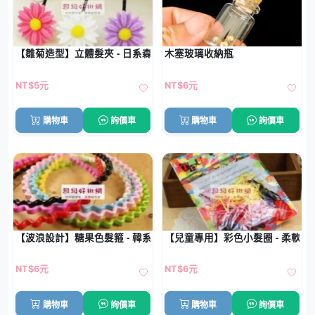
【雛菊造型】立體髮夾 - 日系森林風髮飾
木塞玻璃收納瓶
NT$5元
NT$6元
購物車
詢價車
購物車
詢價車
【波浪設計】糖果色髮箍 - 韓系防滑髮圈
【兒童專用】彩色小髮圈 - 柔軟橡皮
NT$6元
NT$6元
購物車
詢價車
購物車
詢價車