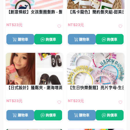
【創意條紋】女孩髮圈髮飾 - 髮束頭飾小配件
【馬卡龍色】簡約髮夾組-甜美日
NT$23元
NT$23元
購物車
詢價車
購物車
詢價車
【日式設計】蓬鬆夾 - 瀏海增高神器
【生日快樂髮箍】亮片字母-生日
NT$23元
NT$23元
購物車
詢價車
購物車
詢價車