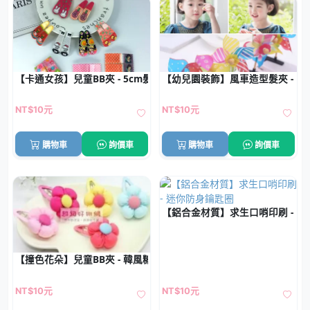
【卡通女孩】兒童BB夾 - 5cm髮夾批發 (1對)
【幼兒園裝飾】風車造型髮夾 - 
NT$10元
NT$10元
購物車
詢價車
購物車
詢價車
【鋁合金材質】求生口哨印刷 - 
【撞色花朵】兒童BB夾 - 韓風糖果色髮飾
NT$10元
NT$10元