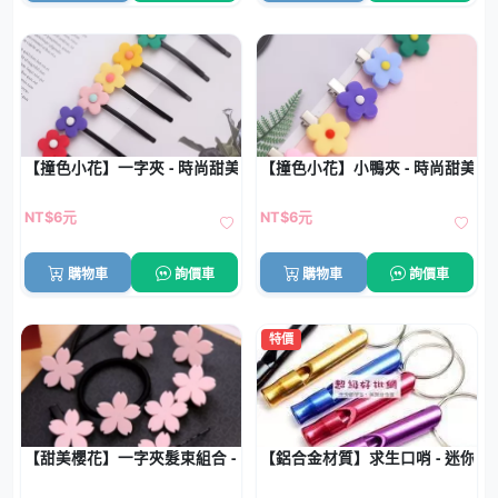
【撞色小花】一字夾 - 時尚甜美瀏海夾
【撞色小花】小鴨夾 - 時尚甜美裝
NT$6元
NT$6元
購物車
詢價車
購物車
詢價車
特價
【甜美櫻花】一字夾髮束組合 - BB夾鴨嘴夾櫻花髮圈套裝
【鋁合金材質】求生口哨 - 迷你防