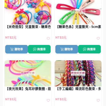
【米奇造型】兒童髮束 - 糖果色彈力髮圈
【糖果色系】兒童髮夾 - 5cm素色
NT$2元
NT$3元
購物車
詢價車
購物車
詢價車
【夜光效果】兔耳矽膠髮圈 - 甜美彈力手環髮束
【手工編織】韓流彩色髮束 - 多
NT$3元
NT$3元