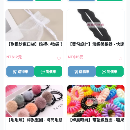
【歐根紗束口袋】婚禮小物袋 首飾收納袋 喜糖袋 抽繩網紗袋 化妝
【雙勾設計】海綿盤髮器 - 快速造
NT$12元
NT$15元
購物車
詢價車
購物車
詢價車
【毛毛球】韓系髮圈 - 時尚毛絨綁髮器
【韓風時尚】電話線髮圈 - 糖果色髮束