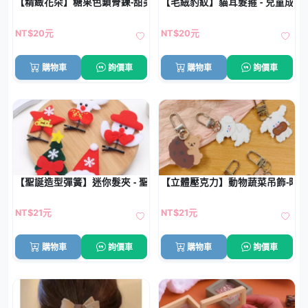
【精緻花朵】糖果色鎖骨鍊-甜美氣質項鍊
【毛絨豹紋】貓耳髮箍 - 兒童成
NT$20元
NT$20元
購物車
詢價車
購物車
詢價車
【聖誕造型彈簧】迷你髮夾 - 聖誕老人雪人聖誕樹髮飾
【立體壓克力】動物蔬菜吊飾-時
NT$21元
NT$21元
購物車
詢價車
購物車
詢價車