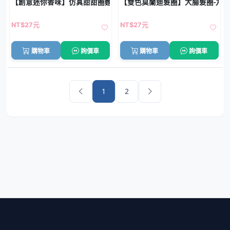
【創意迷你香味】仿真甜甜圈麵包鑰匙圈 - 香蕉包包吊飾
【雙色莫蘭迪髮圈】大腸髮圈-丸
NT$27元
NT$27元
購物車
詢價車
購物車
詢價車
1
2