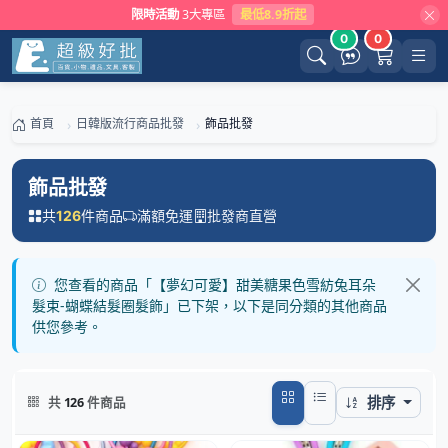
限時活動
3大專區
最低8.9折起
0
0
首頁
日韓版流行商品批發
飾品批發
飾品批發
共
件商品
滿額免運
批發商直營
126
您查看的商品「【夢幻可愛】甜美糖果色雪紡兔耳朵
髮束-蝴蝶結髮圈髮飾」已下架，以下是同分類的其他商品
供您參考。
排序
共
126
件商品