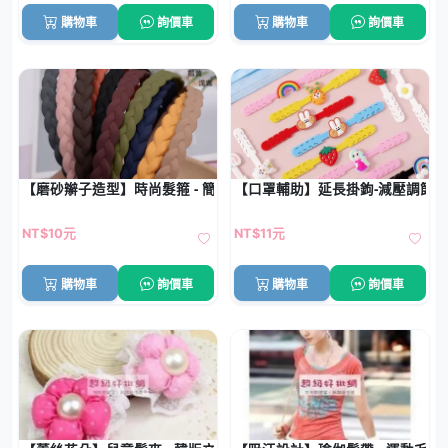
購物車
詢價車
購物車
詢價車
【磨砂辮子造型】時尚髮箍 - 簡約百搭少女髮飾
【口罩輔助】延長掛鉤-減壓調節帶
NT$10元
NT$11元
購物車
詢價車
購物車
詢價車