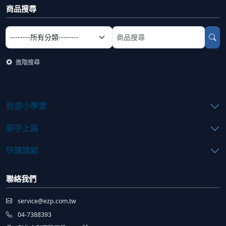
商品搜尋
選擇商品分類
搜尋商品關鍵字
進階搜尋
批發小學堂
新手上路
快速連結
聯絡我們
service@ezp.com.tw
04-7388393