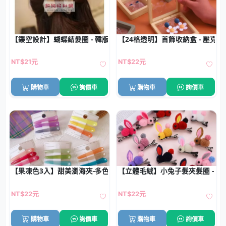
【鏤空設計】蝴蝶結髮圈 - 韓版布藝髮飾
【24格透明】首飾收納盒 - 壓克
NT$21元
NT$22元
購物車
詢價車
購物車
詢價車
【果凍色3入】甜美瀏海夾-多色鴨嘴夾組
【立體毛絨】小兔子髮夾髮圈 - 
NT$22元
NT$22元
購物車
詢價車
購物車
詢價車