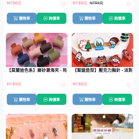
NT$9元
NT$8元
NT$8元
購物車
詢價車
購物車
詢價車
【莫蘭迪色系】磨砂瀏海夾 - 時尚百搭鯊魚夾髮飾
【聖誕造型】壓克力胸針 - 派對裝
NT$9元
NT$9元
購物車
詢價車
購物車
詢價車