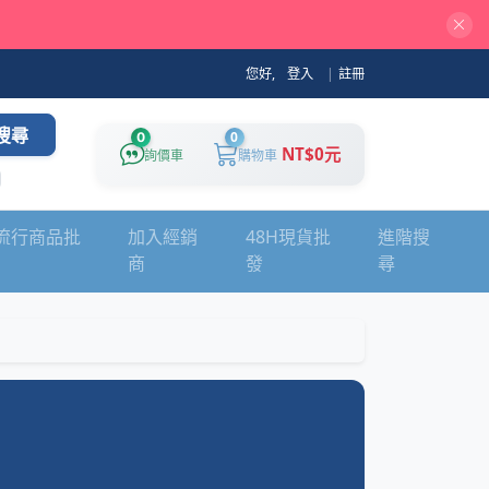
您好,
登入
|
註冊
搜尋
0
0
NT$0元
詢價車
購物車
流行商品批
加入經銷
48H現貨批
進階搜
商
發
尋