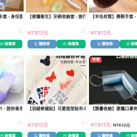
套 - 身份證IC卡套
【便攜衛生】牙刷收納套 - 旅行牙刷頭套 (5入)
【羊毛材質】擦鞋手套 
NT$12元
NT$12元
詢價車
購物車
詢價車
購物車
詢
特價
盒
- 迷你香皂紙 (20片)
【羽絨修補貼】可愛造型貼布-睡袋雨傘包包補丁
【摺疊收納】便攜口罩夾
NT$12元
NT$11元
NT$12元
詢價車
購物車
詢價車
購物車
詢