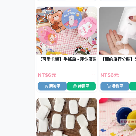
【可愛卡通】手搖扇 - 迷你廣告小圓扇
【簡約旅行分裝】
NT$6元
NT$6元
購物車
詢價車
購物車