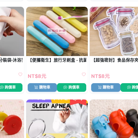
分裝袋-沐浴乳洗面乳一次性瓶
【便攜衛生】旅行牙刷盒 - 抗菌防塵收納套
【超強密封】食品保存夾
NT$8元
NT$8元
詢價車
購物車
詢價車
購物車
詢