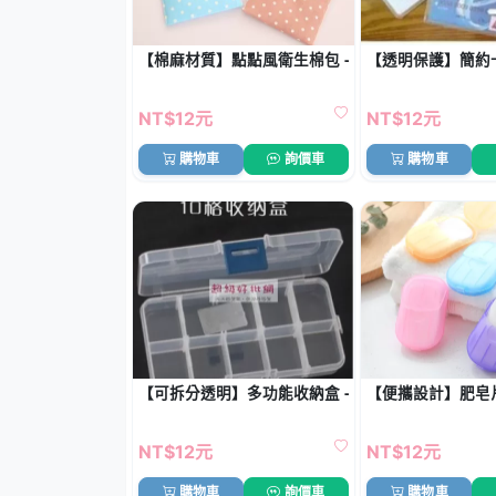
【棉麻材質】點點風衛生棉包 - 便攜式收納袋
【透明保護】簡約卡
NT$12元
NT$12元
購物車
詢價車
購物車
【可拆分透明】多功能收納盒 - 首飾化妝品藥品整理
【便攜設計】肥皂片 
NT$12元
NT$12元
購物車
詢價車
購物車