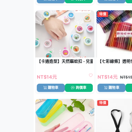
特價
【卡通造型】天然驅蚊扣 - 兒童孕婦防蚊手環
【七彩線條】透明化
NT$14元
NT$14元
NT$1
購物車
詢價車
購物車
特價