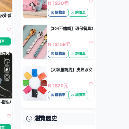
NT$30元
購物車
詢價車
- 皮鞋護理便攜清潔工具
【304不鏽鋼】環保餐具2件組 - 旅行學生必
價車
NT$159元
購物車
詢價車
【大容量簡約】皮紋淑女24位卡片收納包 - 
NT$20元
購物車
詢價車
-衛生收納神器
瀏覽歷史
價車