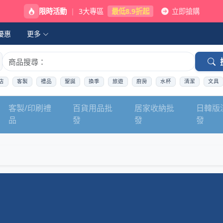
限時活動
|
3大專區
最低8.9折起
立即搶購
優惠
更多
店
客製
禮品
聖誕
換季
旅遊
廚房
水杯
清潔
文具
客製/印刷禮
百貨用品批
居家收納批
日韓版
品
發
發
發