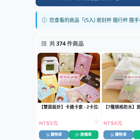
您查看的商品「(5入) 密封杯 隨行杯 隨
共
374
件商品
【雙面設計】卡通卡套 - 2卡位證件收納套
【7種規格防水】旅
NT$3元
NT$4元
購物車
詢價車
購物車