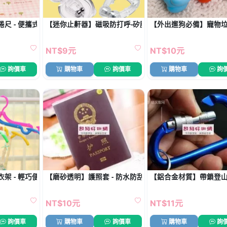
尺 - 便攜式服裝測量尺
【迷你止鼾器】磁吸防打呼-矽膠睡眠改善神器
【外出遛狗必備】寵物垃
NT$9元
NT$10元
詢價車
購物車
詢價車
購物車
詢
架 - 輕巧便攜魔術收納衣架
【磨砂透明】護照套 - 防水防刮保護套
【鋁合金材質】帶鎖登山扣
NT$10元
NT$11元
詢價車
購物車
詢價車
購物車
詢