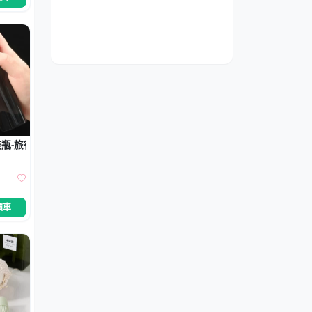
瓶-旅行保養品噴壺
價車