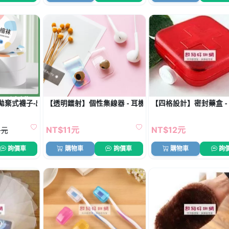
拋棄式襪子-出差旅行壓縮襪
【透明鐳射】個性集線器 - 耳機充電線收納
【四格設計】密封藥盒 -
NT$11元
NT$12元
1元
詢價車
購物車
詢價車
購物車
詢