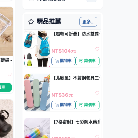
精品推薦
更多...
【超輕可折疊】防水雙肩包 - 戶外旅行便攜
NT$104元
鏈袋 - 防潮防漏零食密封袋
購物車
詢價車
【北歐風】不鏽鋼餐具三件組 - 戶外環保套裝
價車
NT$36元
購物車
詢價車
【7格密封】七彩防水藥盒 - 外出隨身必備