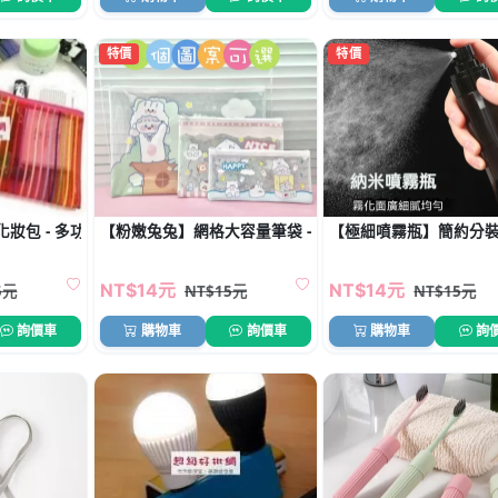
特價
特價
妝包 - 多功能收納袋零錢筆袋
【粉嫩兔兔】網格大容量筆袋 - 多功能文具收納袋
【極細噴霧瓶】簡約分裝
NT$14元
NT$14元
5元
NT$15元
NT$15元
詢價車
購物車
詢價車
購物車
詢