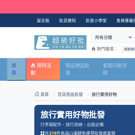
留言板
批貨需知
批發小學堂
會員專屬
選擇商品分類
搜尋商品關鍵字
熱門搜尋：
網路開
首
限時活
贈品禮品批
客製印刷流
頁
動
發
程
首頁
百貨用品批發
旅行實用好物
旅行實用好物批發
行李箱配件・旅行收納・出遊必備
共
件商品
滿額免運
批發商直營
374