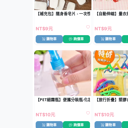
【補充包】隨身香皂片 - 一次性肥皂替換裝 (20片)
【自動伸縮】量衣捲
NT$9元
NT$9元
購物車
詢價車
購物車
【PET細霧瓶】便攜分裝瓶-化妝品旅行瓶
【旅行折疊】塑膠衣
NT$10元
NT$10元
購物車
詢價車
購物車