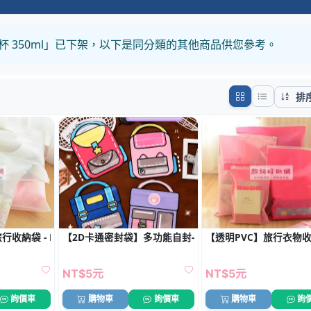
手杯 350ml」已下架，以下是同分類的其他商品供您參考。
排
行收納袋 - PVC透明衣物行李分類整理袋
【2D卡通密封袋】多功能自封-烘焙分裝包裝
【透明PVC】旅行衣物收
NT$5元
NT$5元
詢價車
購物車
詢價車
購物車
詢