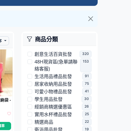
商品分類
序
創意生活百貨批發
320
48H現貨區(急單請聯
153
絡客服)
生活用品禮品批發
91
居家收納用品批發
75
可愛小物禮品批發
41
學生用品批發
30
納袋 - 戶外整理包鞋子袋
經銷商精選優惠區
26
實用水杯禮品批發
25
精選商品
22
價車
衛浴用品批發
19