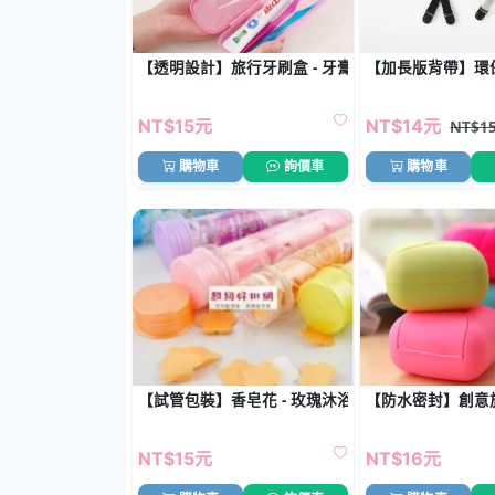
【透明設計】旅行牙刷盒 - 牙膏收納盒
【加長版背帶】環
NT$15元
NT$14元
NT$1
購物車
詢價車
購物車
【試管包裝】香皂花 - 玫瑰沐浴片
【防水密封】創意旅
NT$15元
NT$16元