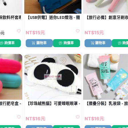
保飲料杯套專用背帶 - 手搖杯外出便攜配件
【USB供電】迷你LED燈泡 - 隨身照明小夜燈
【旅行必備】創意牙刷收
NT$15元
NT$15元
5元
詢價車
購物車
詢價車
購物車
詢
行肥皂盒 - 糖果色香皂收納盒
【珍珠絨熊貓】可愛睡眠眼罩 - 柔軟舒適遮光眼罩
【摺疊分裝】乳液袋 - 
NT$16元
NT$16元