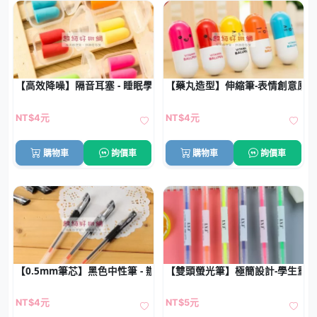
【高效降噪】隔音耳塞 - 睡眠學習專用
【藥丸造型】伸縮筆-表情創意原
NT$4元
NT$4元
購物車
詢價車
購物車
詢價車
【0.5mm筆芯】黑色中性筆 - 辦公書寫筆
【雙頭螢光筆】極簡設計-學生重
NT$4元
NT$5元