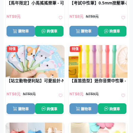
【馬年限定】小馬搖搖樂筆 - 可愛學生中性筆禮品
【考試中性筆】0.5mm按壓筆-順
NT$9元
NT$9元
NT$8元
購物車
詢價車
購物車
詢價車
特價
特價
【站立動物便利貼】可愛設計-N次貼手帳標籤
【直笛造型】迷你音樂中性筆 - 0
NT$9元
NT$9元
NT$8元
NT$8元
購物車
詢價車
購物車
詢價車