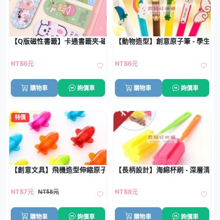
【Q版磁性書籤】卡通書籤夾-磁鐵學生文具
【動物造型】創意原子筆 - 學生禮
NT$6元
NT$6元
購物車
詢價車
購物車
詢價車
特價
【創意文具】飛機造型伸縮原子筆 - 趣味航空主題圓珠筆
【長柄設計】海綿杯刷 - 深層清潔
NT$8元
NT$7元
NT$8元
購物車
詢價車
購物車
詢價車