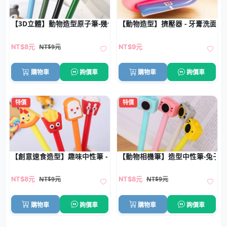
【3D立體】動物造型原子筆-幾何創意文具
【動物造型】擠壓器 - 牙膏洗面乳
NT$9元
NT$8元
NT$9元
購物車
詢價車
購物車
詢價車
特價
特價
【創意速食造型】趣味中性筆 - 可愛矽膠頭原子筆
【動物相機筆】造型中性筆-兔子
NT$9元
NT$9元
NT$8元
NT$8元
購物車
詢價車
購物車
詢價車