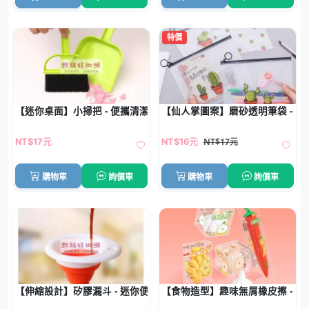
特價
【迷你桌面】小掃把 - 便攜清潔灰塵碎屑小工具
【仙人掌圖案】磨砂透明筆袋 - 
NT$17元
NT$17元
NT$16元
購物車
詢價車
購物車
詢價車
【伸縮設計】矽膠漏斗 - 迷你便攜廚房工具
【食物造型】趣味無屑橡皮擦 - 