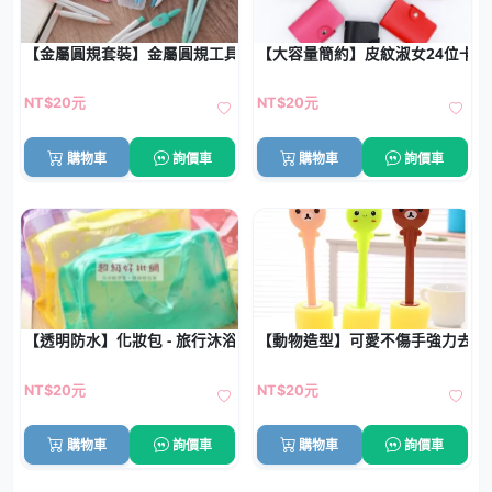
【金屬圓規套裝】金屬圓規工具組 - 中小學生製圖工具
【大容量簡約】皮紋淑女24位卡片收
NT$20元
NT$20元
購物車
詢價車
購物車
詢價車
【透明防水】化妝包 - 旅行沐浴用品收納袋
【動物造型】可愛不傷手強力去污洗
NT$20元
NT$20元
購物車
詢價車
購物車
詢價車