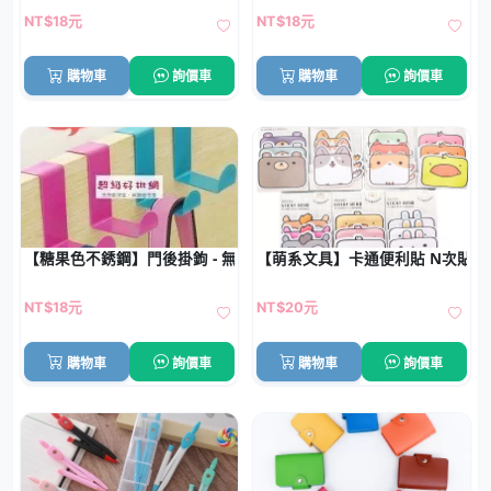
NT$18元
NT$18元
購物車
詢價車
購物車
詢價車
【糖果色不銹鋼】門後掛鉤 - 無痕免釘雙用掛架
【萌系文具】卡通便利貼 N次貼
NT$18元
NT$20元
購物車
詢價車
購物車
詢價車