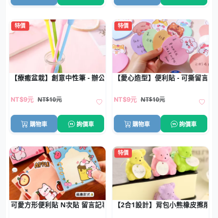
特價
特價
【療癒盆栽】創意中性筆 - 辦公桌迷你綠植
【愛心造型】便利貼 - 可撕留言貼
NT$10元
NT$10元
NT$9元
NT$9元
購物車
詢價車
購物車
詢價車
特價
可愛方形便利貼 N次貼 留言記事本
【2合1設計】背包小熊橡皮擦削筆器