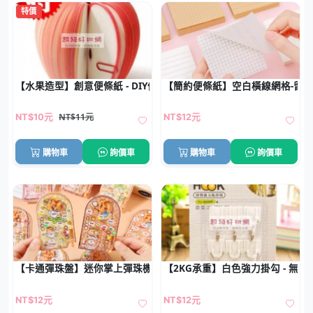
特價
【水果造型】創意便條紙 - DIY便利貼組合
【簡約便條紙】空白橫線網格-留
NT$11元
NT$10元
NT$12元
購物車
詢價車
購物車
詢價車
【卡通彈珠盤】迷你掌上彈珠機 - 學生紓壓益智玩具
【2KG承重】白色強力掛勾 - 無痕黏
NT$12元
NT$12元