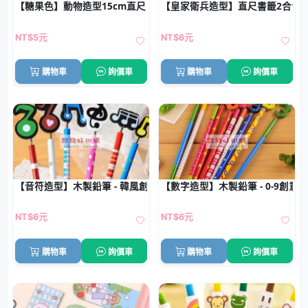
【糖果色】動物造型15cm直尺 - 學生測量文具
【皇家衛兵造型】直尺書籤2合1 -
NT$5元
NT$6元
購物車
詢價車
購物車
詢價車
【音符造型】木製鉛筆 - 韓風創意學生文具
【數字造型】木製鉛筆 - 0-9創意
NT$6元
NT$6元
購物車
詢價車
購物車
詢價車