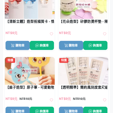
【清新立體】造型祝福賀卡 - 情人節小卡片
【花朵造型】矽膠防燙杯墊 - 隔
NT$9元
NT$9元
購物車
詢價車
購物車
詢價車
特價
特價
【扇子造型】原子筆 - 可愛動物學生禮品筆
【透明精準】簡約風刻度套尺組 -
NT$10元
NT$10元
NT$9元
NT$9元
購物車
詢價車
購物車
詢價車