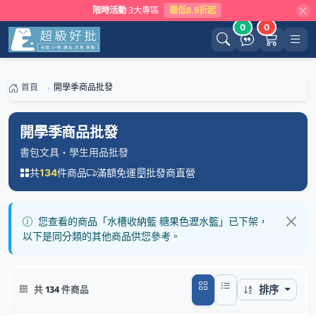
限時活動
3大專區
最低8.9折起
0
0
首頁
開學季商品批發
開學季商品批發
書包文具・學生用品批發
共
件商品
滿額免運
批發商直營
134
您查看的商品「水槽收納籃 糖果色瀝水籃」已下架，
以下是同分類的其他商品供您參考。
排序
共
134
件商品