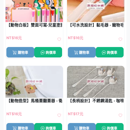
【動物白板】雙面可寫-兒童塗鴉學習留言板
【可水洗設計】黏毛器 - 寵物毛髮
NT$16元
NT$16元
購物車
詢價車
購物車
詢價車
【動物造型】馬桶蓋翻蓋器 - 衛生防髒手小物
【長柄設計】不銹鋼湯匙 - 咖啡攪
NT$16元
NT$17元
購物車
詢價車
購物車
詢價車