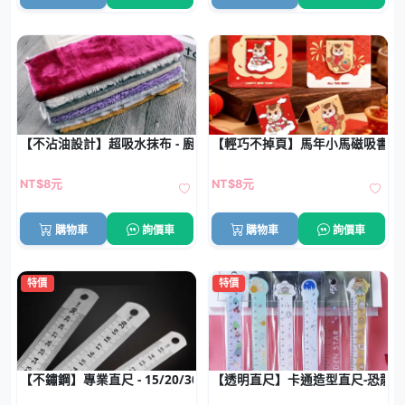
【不沾油設計】超吸水抹布 - 廚房清潔神器
【輕巧不掉頁】馬年小馬磁吸書籤
NT$8元
NT$8元
購物車
詢價車
購物車
詢價車
特價
特價
【不鏽鋼】專業直尺 - 15/20/30cm高精度
【透明直尺】卡通造型直尺-恐龍