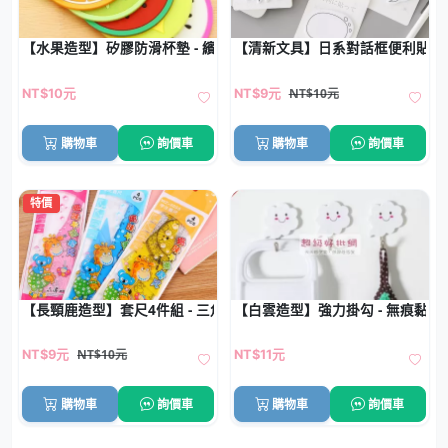
【水果造型】矽膠防滑杯墊 - 繽紛創意餐桌墊
【清新文具】日系對話框便利貼 -
NT$10元
NT$10元
NT$9元
購物車
詢價車
購物車
詢價車
特價
【長頸鹿造型】套尺4件組 - 三角量角直尺文具
【白雲造型】強力掛勾 - 無痕黏貼
NT$10元
NT$9元
NT$11元
購物車
詢價車
購物車
詢價車