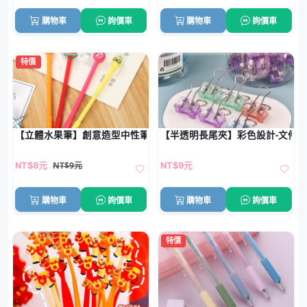
購物車
詢價車
購物車
詢價車
特價
【立體水果筆】創意造型中性筆-矽膠頭原子筆
【半透明長尾夾】彩色設計-文件
NT$9元
NT$8元
NT$9元
購物車
詢價車
購物車
詢價車
特價