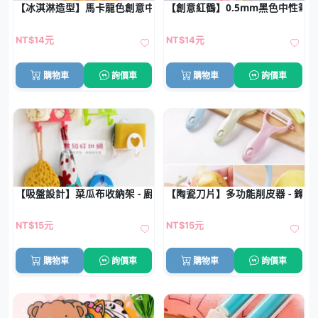
【冰淇淋造型】馬卡龍色創意中性筆 - 可愛造型圓珠筆
【創意紅鶴】0.5mm黑色中性筆 
NT$14元
NT$14元
購物車
詢價車
購物車
詢價車
【吸盤設計】菜瓜布收納架 - 廚房水槽收納器
【陶瓷刀片】多功能削皮器 - 鋒
NT$15元
NT$15元
購物車
詢價車
購物車
詢價車