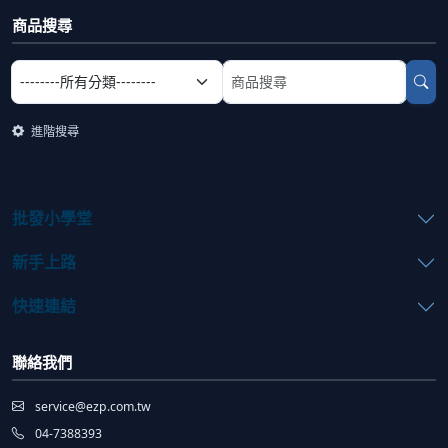
商品搜尋
選擇商品分類
搜尋商品關鍵字
進階搜尋
批發小學堂
新手上路
快速連結
聯絡我們
service@ezp.com.tw
04-7388393