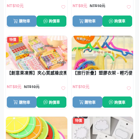
NT$10元
NT$10元
NT$9元
購物車
詢價車
購物車
詢價車
特價
【創意果凍擦】夾心質感橡皮擦-可愛圖案學生擦子
【旅行折疊】塑膠衣架 - 輕巧便
NT$10元
NT$9元
NT$10元
購物車
詢價車
購物車
詢價車
特價