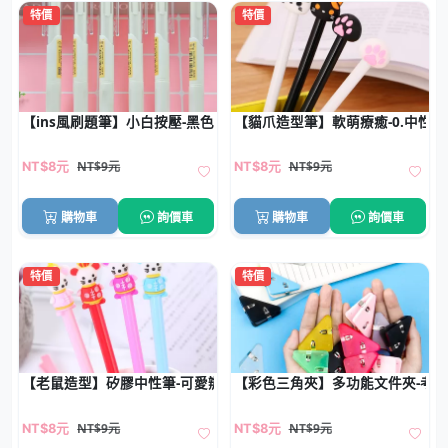
特價
特價
【ins風刷題筆】小白按壓-黑色中性原子筆
【貓爪造型筆】軟萌療癒-0.中性筆
NT$9元
NT$9元
NT$8元
NT$8元
購物車
詢價車
購物車
詢價車
特價
特價
【老鼠造型】矽膠中性筆-可愛辦公文具
【彩色三角夾】多功能文件夾-考
NT$9元
NT$9元
NT$8元
NT$8元