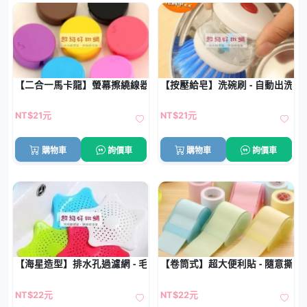
【二合一馬卡龍】螢幕擦繞線器 - 手機清潔收納器
【按壓給皂】洗碗刷 - 自動出洗碗
NT$21元
NT$21元
購物車
詢價車
購物車
詢價車
【海星造型】排水孔過濾網 - 毛髮殘渣防堵塞濾網
【卷筒式】超大便利貼 - 隨意撕取
NT$22元
NT$22元