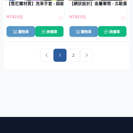
【雪尼爾材質】洗車手套 - 超細纖維吸水套
【網狀設計】金屬筆筒 - 北歐風桌
NT$23元
NT$23元
購物車
詢價車
購物車
詢價車
1
2