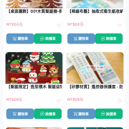
【桌面擺飾】DIY木質聖誕樹-多尺寸節慶裝飾
【棉麻布藝】抽取式衛生紙收納袋 
NT$24元
NT$24元
購物車
詢價車
購物車
詢價車
【聖誕限定】造型積木 聖誕益智拼裝DIY
【矽膠材質】遙控器保護套 - 防
NT$26元
NT$26元
購物車
詢價車
購物車
詢價車