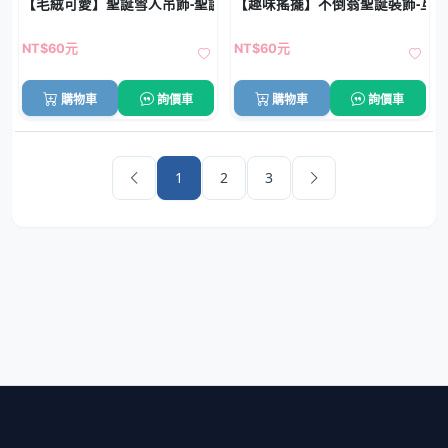
【毛絨可愛】聖誕雪人吊飾-聖誕樹裝飾精品
【趣味搖擺】不倒翁聖誕裝飾-互
NT$60元
NT$60元
購物車
詢價車
購物車
詢價車
1
2
3