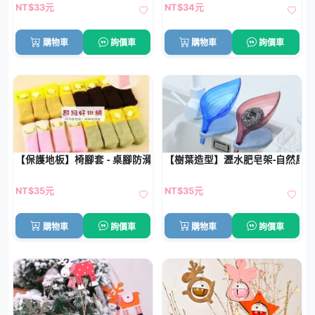
NT$33元
NT$34元
購物車
詢價車
購物車
詢價車
【保護地板】椅腳套 - 桌腳防滑套
【樹葉造型】瀝水肥皂架-自然風
NT$35元
NT$35元
購物車
詢價車
購物車
詢價車