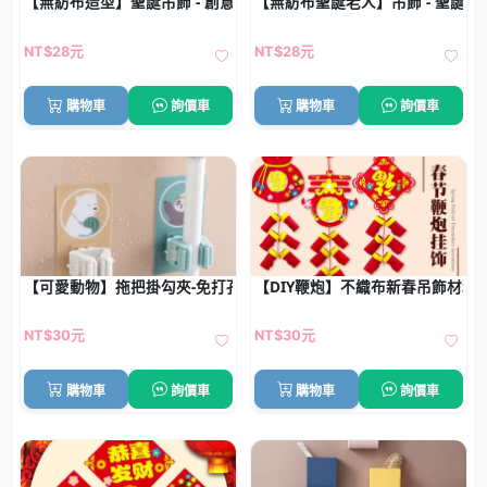
【無紡布造型】聖誕吊飾 - 創意聖誕樹掛飾
【無紡布聖誕老人】吊飾 - 聖誕樹
NT$28元
NT$28元
購物車
詢價車
購物車
詢價車
【可愛動物】拖把掛勾夾-免打孔掃具收納
【DIY鞭炮】不織布新春吊飾材料
NT$30元
NT$30元
購物車
詢價車
購物車
詢價車