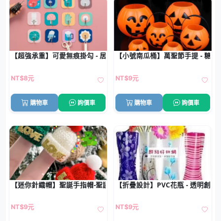
【超強承重】可愛無痕掛勾 - 居家廚衛必備
【小號南瓜桶】萬聖節手提 - 糖果
NT$8元
NT$9元
購物車
詢價車
購物車
詢價車
【迷你針織帽】聖誕手指帽-聖誕樹酒瓶毛線帽
【折疊設計】PVC花瓶 - 透明創意
NT$9元
NT$9元