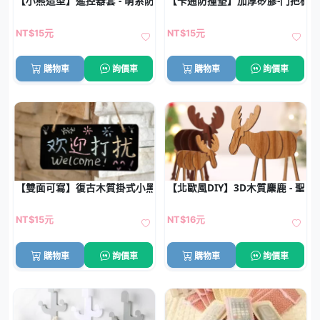
【小熊造型】遙控器套 - 萌系防塵保護套
【卡通防撞墊】加厚矽膠-門把櫥
NT$15元
NT$15元
購物車
詢價車
購物車
詢價車
【雙面可寫】復古木質掛式小黑板 - 創意店鋪門牌留言板
【北歐風DIY】3D木質麋鹿 - 聖
NT$15元
NT$16元
購物車
詢價車
購物車
詢價車