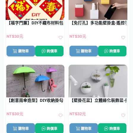
【福字門簾】DIY不織布材料包-新春手作裝飾
【免打孔】多功能壁掛盒-遙控手
NT$30元
NT$30元
購物車
詢價車
購物車
詢價車
【創意雨傘造型】DIY收納掛勾 - 居家裝飾牆面 (3個)
【壁掛花盆】立體綠化裝飾盆-多
NT$30元
NT$32元
購物車
詢價車
購物車
詢價車