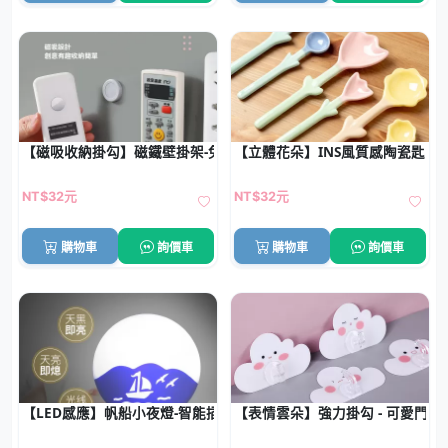
【磁吸收納掛勾】磁鐵壁掛架-免打孔裝
【立體花朵】INS風質感陶瓷匙 -
NT$32元
NT$32元
購物車
詢價車
購物車
詢價車
【LED感應】帆船小夜燈-智能插頭感應燈
【表情雲朵】強力掛勾 - 可愛門後收