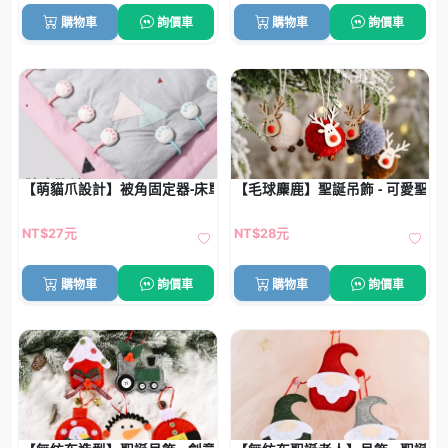
購物車
詢價車
購物車
詢價車
【萌貓爪設計】被角固定器-床單防滑四角夾
【毛球麋鹿】聖誕吊飾 - 可愛聖誕
NT$27元
NT$28元
購物車
詢價車
購物車
詢價車