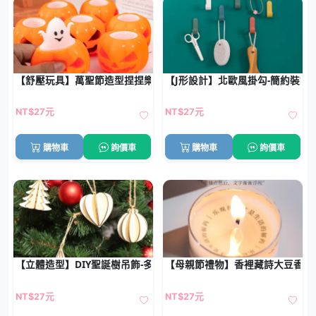
【舒壓玩具】萬聖節造型捏捏樂 - 南瓜骷髏療癒小物
【J形設計】北歐風掛勾-簡約裝飾
NT$27元
NT$27元
購物車
詢價車
購物車
詢價車
【立體造型】DIY聖誕樹吊飾-多款創意裝飾
【母親節禮物】香裡藏詩大豆香薰蠟
NT$27元
NT$27元