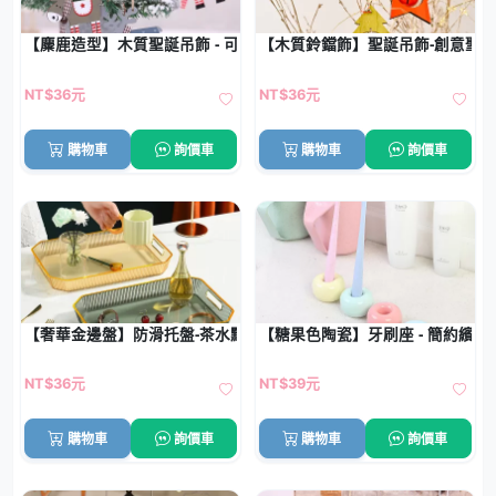
【麋鹿造型】木質聖誕吊飾 - 可愛聖誕樹裝飾
【木質鈴鐺飾】聖誕吊飾-創意聖
NT$36元
NT$36元
購物車
詢價車
購物車
詢價車
【奢華金邊盤】防滑托盤-茶水點心簡約大氣茶杯盤
【糖果色陶瓷】牙刷座 - 簡約繽紛
NT$36元
NT$39元
購物車
詢價車
購物車
詢價車