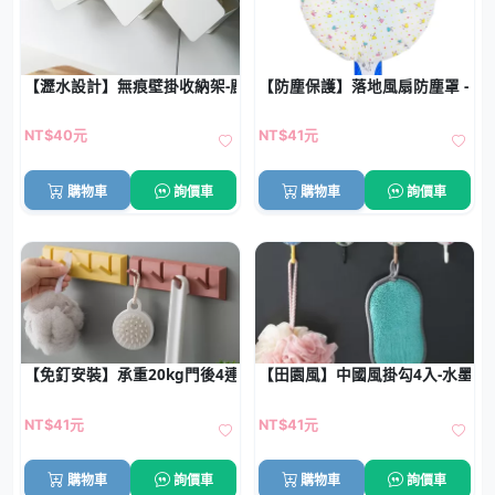
【瀝水設計】無痕壁掛收納架-廚房清潔用品整理
【防塵保護】落地風扇防塵罩 - 
NT$40元
NT$41元
購物車
詢價車
購物車
詢價車
【免釘安裝】承重20kg門後4連掛勾架-空間利用神器
【田園風】中國風掛勾4入-水墨創
NT$41元
NT$41元
購物車
詢價車
購物車
詢價車