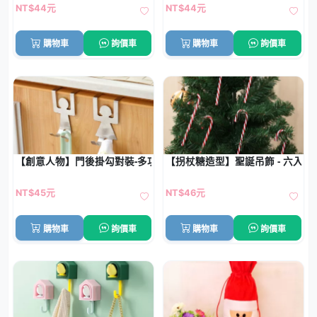
NT$44元
NT$44元
購物車
詢價車
購物車
詢價車
【創意人物】門後掛勾對裝-多功能收納掛架
【拐杖糖造型】聖誕吊飾 - 六入裝
NT$45元
NT$46元
購物車
詢價車
購物車
詢價車