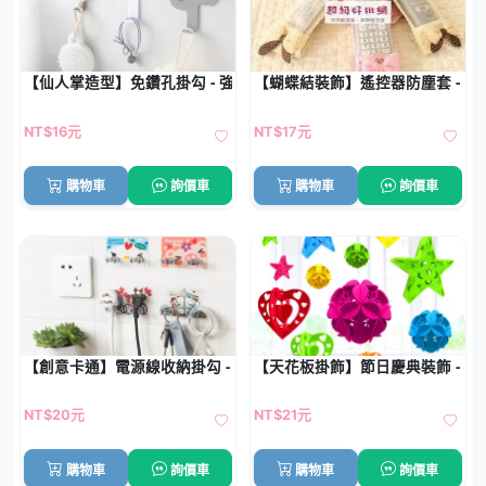
【仙人掌造型】免鑽孔掛勾 - 強力黏貼收納
【蝴蝶結裝飾】遙控器防塵套 - 
NT$16元
NT$17元
購物車
詢價車
購物車
詢價車
【創意卡通】電源線收納掛勾 - 插頭收納架無痕掛勾
【天花板掛飾】節日慶典裝飾 - DI
NT$20元
NT$21元
購物車
詢價車
購物車
詢價車