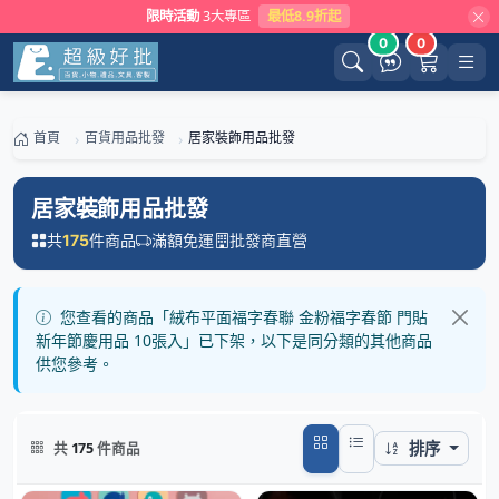
限時活動
3大專區
最低8.9折起
0
0
首頁
百貨用品批發
居家裝飾用品批發
居家裝飾用品批發
共
件商品
滿額免運
批發商直營
175
您查看的商品「絨布平面福字春聯 金粉福字春節 門貼
新年節慶用品 10張入」已下架，以下是同分類的其他商品
供您參考。
排序
共
175
件商品