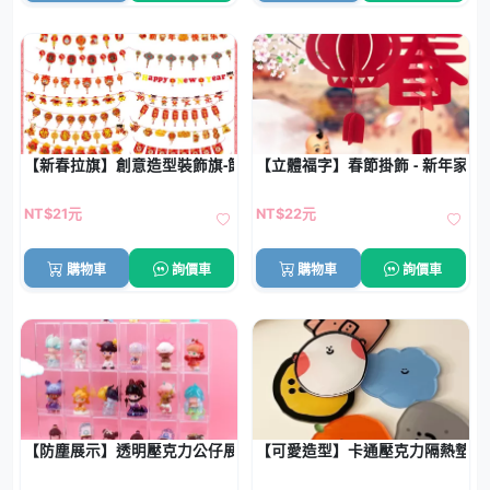
【新春拉旗】創意造型裝飾旗-節慶布置必備
【立體福字】春節掛飾 - 新年家居
NT$21元
NT$22元
購物車
詢價車
購物車
詢價車
【防塵展示】透明壓克力公仔展示盒 - 可疊放單格收納
【可愛造型】卡通壓克力隔熱墊 - 