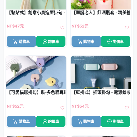
【黏貼式】創意小鳥造型掛勾 - 可愛衣帽收納小掛鉤
【聖誕老人】紅酒瓶套 - 精美禮
NT$47元
NT$52元
購物車
詢價車
購物車
詢價車
【可愛貓咪掛勾】裝-多色貓耳壁掛勾 (10個)
【壁掛式】插頭掛勾 - 電源線收納固
NT$52元
NT$54元
購物車
詢價車
購物車
詢價車