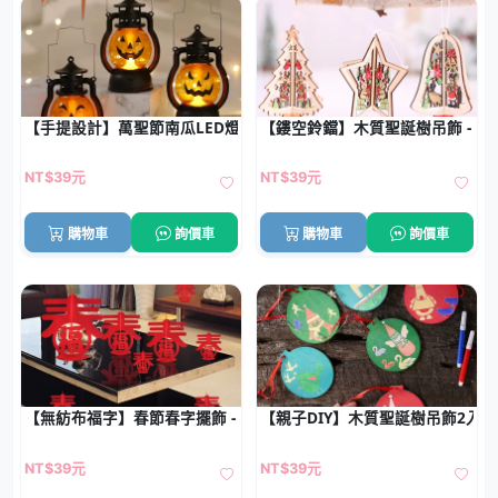
【手提設計】萬聖節南瓜LED燈 - 節慶佈置裝飾燈
【鏤空鈴鐺】木質聖誕樹吊飾 - 聖
NT$39元
NT$39元
購物車
詢價車
購物車
詢價車
【無紡布福字】春節春字擺飾 - 客廳餐桌過年立體裝飾品
【親子DIY】木質聖誕樹吊飾2入-
NT$39元
NT$39元