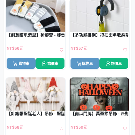
【創意貓爪造型】椅腳套 - 靜音耐磨桌腳防護套可愛地板保護
【多功能掛架】拖把雨傘收納架-
NT$56元
NT$57元
購物車
詢價車
購物車
詢價車
【針織帽聖誕老人】吊飾 - 聖誕樹創意掛飾
【南瓜門牌】萬聖節吊飾 - 派對門
NT$58元
NT$59元