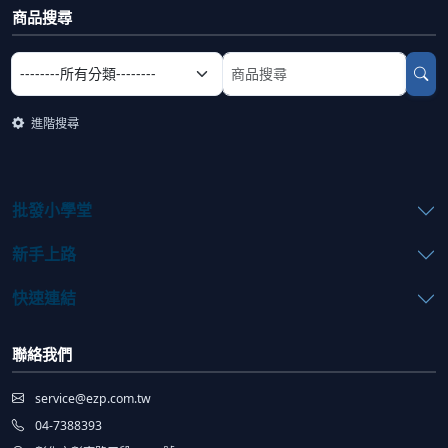
商品搜尋
選擇商品分類
搜尋商品關鍵字
進階搜尋
批發小學堂
新手上路
快速連結
聯絡我們
service@ezp.com.tw
04-7388393