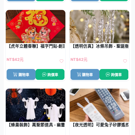
【虎年立體春聯】福字門貼-創意植絨春節裝飾
【透明仿真】冰條吊飾 - 聖誕樹螺
NT$42元
NT$42元
購物車
詢價車
購物車
詢價車
【蜂巢裝飾】萬聖節道具 - 幽靈蜘蛛紙質
【夜光透明】可愛兔子矽膠遙控器套