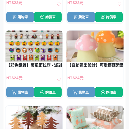
NT$23元
NT$23元
購物車
詢價車
購物車
詢價車
【彩色紙質】萬聖節拉旗 - 派對氣氛吊飾
【自動彈出設計】可愛蘑菇造型牙籤
NT$24元
NT$24元
購物車
詢價車
購物車
詢價車