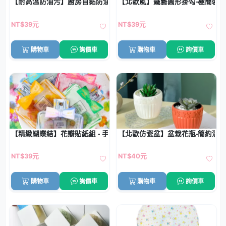
【耐高溫防油污】廚房自黏防油貼紙 - 瓦斯爐牆面保護貼
【北歐風】鐵藝圓形掛勾-極簡裝
NT$39元
NT$39元
購物車
詢價車
購物車
詢價車
【精緻蝴蝶結】花瓣貼紙組 - 手帳香水瓶裝飾
【北歐仿瓷盆】盆栽花瓶-簡約清
NT$39元
NT$40元
購物車
詢價車
購物車
詢價車