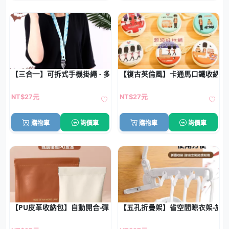
【三合一】可拆式手機掛繩 - 多功能證件吊繩
【復古英倫風】卡通馬口鐵收納包 
NT$27元
NT$27元
購物車
詢價車
購物車
詢價車
【PU皮革收納包】自動開合-彈片零錢化妝包
【五孔折疊架】省空間晾衣架-旅