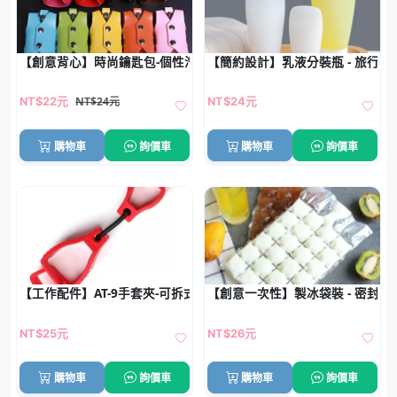
【創意背心】時尚鑰匙包-個性汽車鑰匙收納
【簡約設計】乳液分裝瓶 - 旅行化
NT$24元
NT$22元
NT$24元
購物車
詢價車
購物車
詢價車
【工作配件】AT-9手套夾-可拆式手套固定工具
【創意一次性】製冰袋裝 - 密封冰塊袋
NT$25元
NT$26元
購物車
詢價車
購物車
詢價車