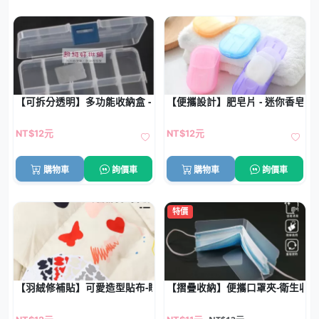
【可拆分透明】多功能收納盒 - 首飾化妝品藥品整理盒
【便攜設計】肥皂片 - 迷你香皂紙 (
NT$12元
NT$12元
購物車
詢價車
購物車
詢價車
特價
【羽絨修補貼】可愛造型貼布-睡袋雨傘包包補丁
【摺疊收納】便攜口罩夾-衛生收