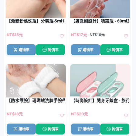
【漸變粉滾珠瓶】分裝瓶-5ml10ml香水精油便攜瓶
【鑰匙圈設計】噴霧瓶 - 60ml旅
NT$18元
NT$18元
NT$17元
購物車
詢價車
購物車
詢價車
【防水護腕】珊瑚絨洗臉手腕帶2入 - 袖口防濕擦汗神器
【時尚設計】隨身牙線盒 - 旅行弓形
NT$18元
NT$20元
購物車
詢價車
購物車
詢價車