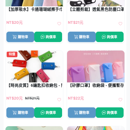
【加厚吸水】卡通珊瑚絨擦手巾 - 掛式方巾毛巾手帕
【立體剪裁】透氣黑色防塵口罩-
NT$20元
NT$21元
購物車
詢價車
購物車
詢價車
特價
【時尚皮質】6鑰匙扣收納包 - 簡約便攜鑰匙管理包
【矽膠口罩】收納袋 - 便攜暫存口
NT$21元
NT$20元
NT$22元
購物車
詢價車
購物車
詢價車