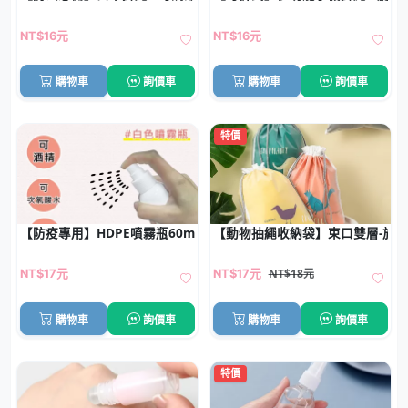
NT$16元
NT$16元
購物車
詢價車
購物車
詢價車
特價
【防疫專用】HDPE噴霧瓶60ml-75%酒精適用
【動物抽繩收納袋】束口雙層-旅
NT$18元
NT$17元
NT$17元
購物車
詢價車
購物車
詢價車
特價