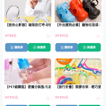
【迷你止鼾器】磁吸防打呼-矽膠睡眠改善神器
【外出遛狗必備】寵物垃圾袋 - 
NT$9元
NT$10元
購物車
詢價車
購物車
詢價車
【PET細霧瓶】便攜分裝瓶-化妝品旅行瓶
【旅行折疊】塑膠衣架 - 輕巧便
NT$10元
NT$10元