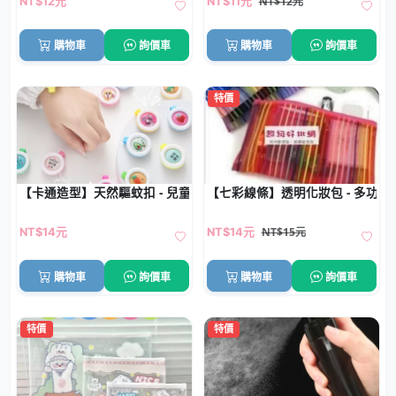
NT$12元
NT$12元
NT$11元
購物車
詢價車
購物車
詢價車
特價
【卡通造型】天然驅蚊扣 - 兒童孕婦防蚊手環
【七彩線條】透明化妝包 - 多功
NT$15元
NT$14元
NT$14元
購物車
詢價車
購物車
詢價車
特價
特價