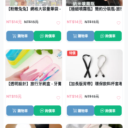
【粉嫩兔兔】網格大容量筆袋 - 多功能文具收納袋
【極細噴霧瓶】簡約分裝瓶-旅行
NT$15元
NT$15元
NT$14元
NT$14元
購物車
詢價車
購物車
詢價車
特價
【透明設計】旅行牙刷盒 - 牙膏收納盒
【加長版背帶】環保飲料杯套專用背
NT$15元
NT$15元
NT$14元
購物車
詢價車
購物車
詢價車