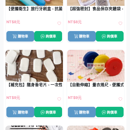
【便攜衛生】旅行牙刷盒 - 抗菌防塵收納套
【超強密封】食品保存夾鏈袋 - 
NT$8元
NT$8元
購物車
詢價車
購物車
詢價車
【補充包】隨身香皂片 - 一次性肥皂替換裝 (20片)
【自動伸縮】量衣捲尺 - 便攜式服
NT$9元
NT$9元
購物車
詢價車
購物車
詢價車