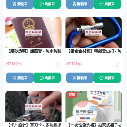
購物車
詢價車
購物車
詢價車
【磨砂透明】護照套 - 防水防刮保護套
【鋁合金材質】帶鎖登山扣 - 防盜
NT$10元
NT$11元
購物車
詢價車
購物車
詢價車
特價
【卡片設計】軍刀卡 - 多功能求生工具
【一次性免洗襪】拋棄式襪子-出