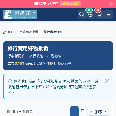
限時活動
3大專區
最低8.9折起
0
0
首頁
百貨用品批發
旅行實用好物
旅行實用好物批發
行李箱配件・旅行收納・出遊必備
共
件商品
滿額免運
批發商直營
374
您查看的商品「(3入)韓版熱賣 防水 糖果色 超薄 卡片
收納包 卡夾」已下架，以下是同分類的其他商品供您參
考。
排序
共
374
件商品