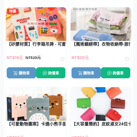
特價
【矽膠材質】行李箱吊牌 - 可愛造型識別牌
【魔術綑綁帶】衣物收納帶-旅行
NT$20元
NT$19元
NT$20元
購物車
詢價車
購物車
詢價車
【可愛動物圖案】卡通小熊手提紙袋 - 送禮必備小巧禮品袋
【大容量簡約】皮紋淑女24位卡片收