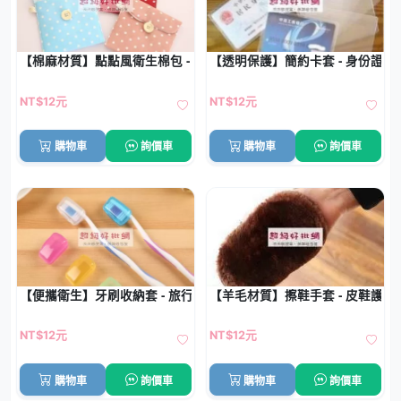
【棉麻材質】點點風衛生棉包 - 便攜式收納袋
【透明保護】簡約卡套 - 身份證IC
NT$12元
NT$12元
購物車
詢價車
購物車
詢價車
【便攜衛生】牙刷收納套 - 旅行牙刷頭套 (5入)
【羊毛材質】擦鞋手套 - 皮鞋護
NT$12元
NT$12元
購物車
詢價車
購物車
詢價車