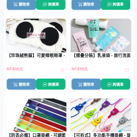
購物車
詢價車
購物車
詢價車
【珍珠絨熊貓】可愛睡眠眼罩 - 柔軟舒適遮光眼罩
【摺疊分裝】乳液袋 - 旅行洗面乳
NT$16元
NT$16元
購物車
詢價車
購物車
詢價車
【防丟必備】口罩掛繩 - 可調節眼鏡防丟帶
【可拆式】多功能手機掛繩 - 旋