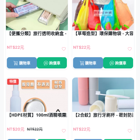
【便攜分類】旅行透明收納盒 - 波浪防滑小物整理盒
【草莓造型】環保購物袋 - 大容量
NT$22元
NT$22元
購物車
詢價車
購物車
詢價車
特價
【HDPE材質】100ml酒精噴霧瓶-消毒液專用
【2合紋】旅行牙刷杯 - 密封防菌
NT$22元
NT$20元
NT$22元