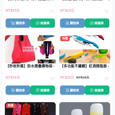
NT$23元
NT$23元
購物車
詢價車
購物車
詢價車
特價
【秒收秒展】防水摺疊購物袋 - 環保大容量耐重手提袋
【多功能不鏽鋼】紅酒開瓶器 - 
NT$24元
NT$24元
NT$22元
購物車
詢價車
購物車
詢價車
特價