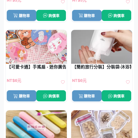
NT$5元
NT$5元
購物車
詢價車
購物車
詢價車
【可愛卡通】手搖扇 - 迷你廣告小圓扇
【簡約旅行分裝】分裝袋-沐浴乳
NT$6元
NT$6元
購物車
詢價車
購物車
詢價車