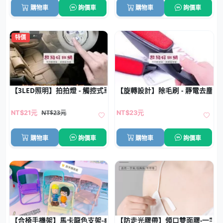
購物車
詢價車
購物車
詢價車
特價
【3LED照明】拍拍燈 - 觸控式車用小夜燈
【旋轉設計】除毛刷 - 靜電去塵清
NT$23元
NT$21元
NT$23元
購物車
詢價車
購物車
詢價車
【合椅手機架】馬卡龍色支架-桌面摺疊懶人架
【防走光膠帶】領口雙面膠-一字