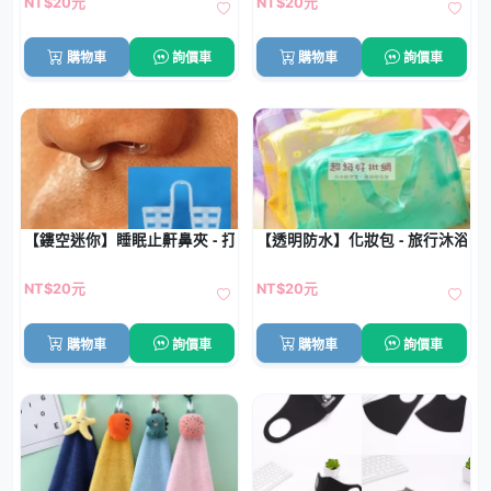
NT$20元
NT$20元
購物車
詢價車
購物車
詢價車
【鏤空迷你】睡眠止鼾鼻夾 - 打呼治療器
【透明防水】化妝包 - 旅行沐浴用
NT$20元
NT$20元
購物車
詢價車
購物車
詢價車